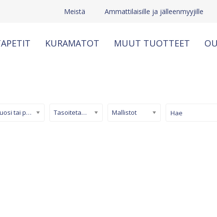
Meistä
Ammattilaisille ja jälleenmyyjille
APETIT
KURAMATOT
MUUT TUOTTEET
OU
Kuosi tai pinta
Tasoitetapetti
Mallistot