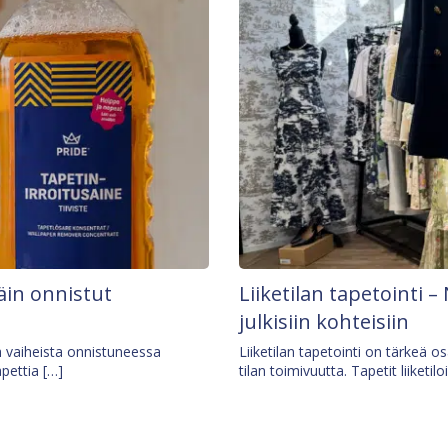
äin onnistut
Liiketilan tapetointi – 
julkisiin kohteisiin
ä vaiheista onnistuneessa
Liiketilan tapetointi on tärkeä 
apettia […]
tilan toimivuutta. Tapetit liiketilo