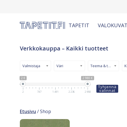
TAPETIT
VALOKUVAT
Verkkokauppa – Kaikki tuotteet
Valmistaja
Väri
Teema & tyyli
2 €
2 980 €
Tyhjennä
valinnat
2
747
1 491
2 236
2 980
Etusivu
/ Shop