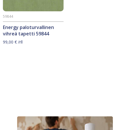
59844
Energy paloturvallinen
vihreä tapetti 59844
99,00
€
/rll