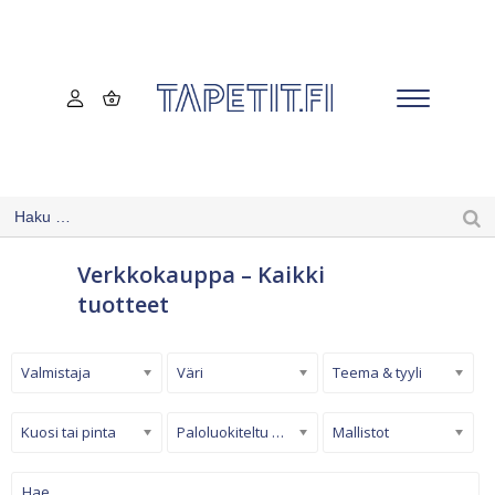
Verkkokauppa – Kaikki
tuotteet
Valmistaja
Väri
Teema & tyyli
Kuosi tai pinta
Paloluokiteltu tapetti
Mallistot