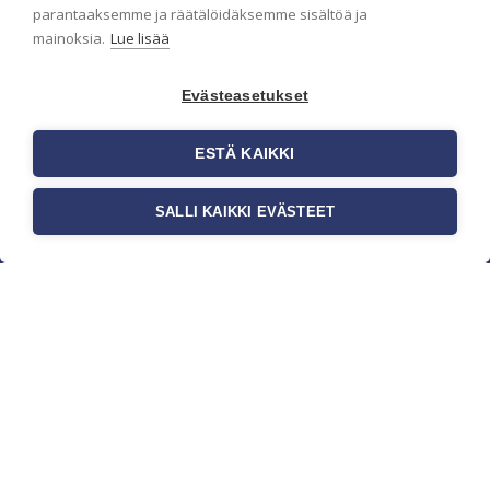
parantaaksemme ja räätälöidäksemme sisältöä ja
mainoksia.
Lue lisää
Evästeasetukset
ESTÄ KAIKKI
SALLI KAIKKI EVÄSTEET
c/o Suomen AM-Markkinointi Oy
Olemme kotimaisten tapettimarkkinoiden
edelläkävijänä ja tuomme kansainväliset
sisustus- ja tapettitrendit suomalaisiin koteihin.
Etsimme jatkuvasti uusia ideoita, inspiraatiota ja
trendejä kansainvälisiltä markkinoilta.
Rekisteriseloste
Toimitusehdot
Brandtool