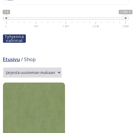
2 €
2 980 €
2
747
1 491
2 236
2 980
Tyhjennä
valinnat
Etusivu
/ Shop