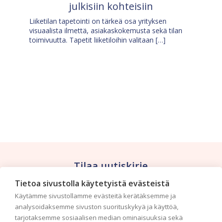
julkisiin kohteisiin
Liiketilan tapetointi on tärkeä osa yrityksen
visuaalista ilmettä, asiakaskokemusta sekä tilan
toimivuutta. Tapetit liiketiloihin valitaan […]
Tilaa uutiskirje
Tietoa sivustolla käytetyistä evästeistä
Haluaisitko nähdä uusimmat tapettimallistot heti
Käytämme sivustollamme evästeitä kerätäksemme ja
ensimmäisenä? Naputtele tiedot alas niin
analysoidaksemme sivuston suorituskykyä ja käyttöä,
pidämme sinut ajantasalla.
tarjotaksemme sosiaalisen median ominaisuuksia sekä