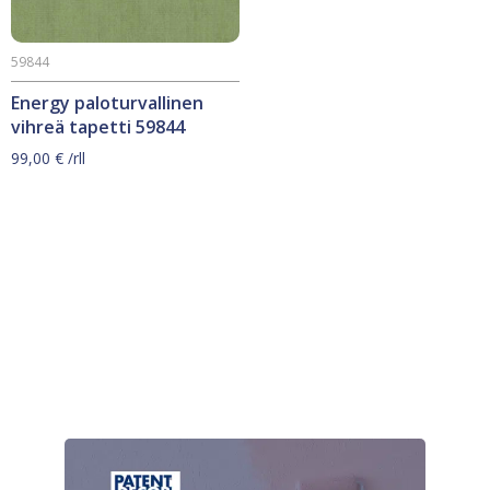
59844
Energy paloturvallinen
vihreä tapetti 59844
99,00
€
/rll