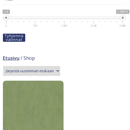
2 €
2 980 €
2
747
1 491
2 236
2 980
Tyhjennä
valinnat
Etusivu
/ Shop