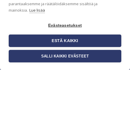
parantaaksemme ja räätälöidäksemme sisältöä ja
mainoksia.
Lue lisää
Evästeasetukset
ESTÄ KAIKKI
SALLI KAIKKI EVÄSTEET
c/o Suomen AM-Markkinointi Oy
Olemme kotimaisten tapettimarkkinoiden
edelläkävijänä ja tuomme kansainväliset
sisustus- ja tapettitrendit suomalaisiin koteihin.
Etsimme jatkuvasti uusia ideoita, inspiraatiota ja
trendejä kansainvälisiltä markkinoilta.
Rekisteriseloste
Toimitusehdot
Brandtool