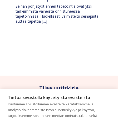
Seinän pohjatyöt ennen tapetointia ovat yksi
tärkeimmistä vaiheista onnistuneessa
tapetoinnissa. Huolellisesti valmisteltu seinäpinta
auttaa tapettia […]
Tilaa uutiskirje
Tietoa sivustolla käytetyistä evästeistä
Haluaisitko nähdä uusimmat tapettimallistot heti
Käytämme sivustollamme evästeitä kerätäksemme ja
ensimmäisenä? Naputtele tiedot alas niin
analysoidaksemme sivuston suorituskykyä ja käyttöä,
pidämme sinut ajantasalla.
tarjotaksemme sosiaalisen median ominaisuuksia sekä