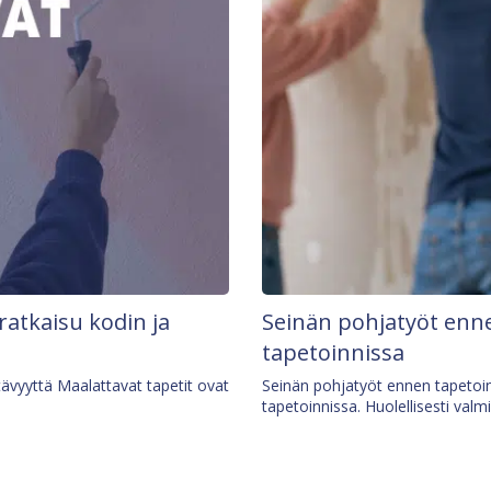
 ratkaisu kodin ja
Seinän pohjatyöt enne
tapetoinnissa
tävyyttä Maalattavat tapetit ovat
Seinän pohjatyöt ennen tapetoin
tapetoinnissa. Huolellisesti valm