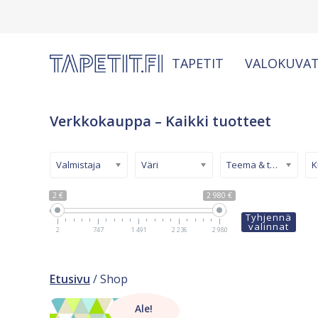
TAPETIT
VALOKUVAT
Verkkokauppa – Kaikki tuotteet
Valmistaja
Väri
Teema & tyyli
2 €
2 980 €
Tyhjennä
valinnat
2
747
1 491
2 236
2 980
Etusivu
/ Shop
Ale!