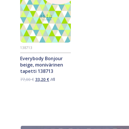
138713
Everybody Bonjour
beige, monivärinen
tapetti 138713
Alkuperäinen
Nykyinen
77,00
€
33,20
€
/rll
hinta
hinta
oli:
on:
77,00 €.
33,20 €.