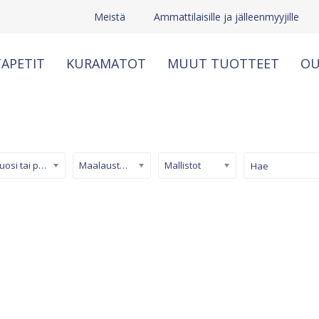
Meistä
Ammattilaisille ja jälleenmyyjille
APETIT
KURAMATOT
MUUT TUOTTEET
OU
Kuosi tai pinta
Maalaustapetti
Mallistot