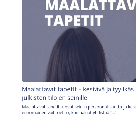
Maalattavat tapetit – kestävä ja tyylikäs
julkisten tilojen seinille
Maalattavat tapetit tuovat seiniin persoonallisuutta ja kes
erinomainen vaihtoehto, kun haluat yhdistää […]