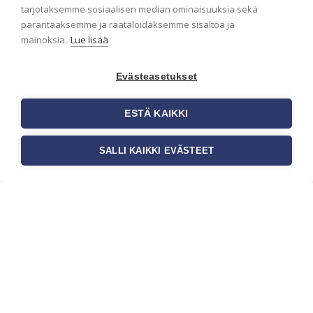
ensimmäisenä? Naputtele tiedot alas niin
tarjotaksemme sosiaalisen median ominaisuuksia sekä
pidämme sinut ajantasalla.
parantaaksemme ja räätälöidäksemme sisältöä ja
mainoksia.
Lue lisää
Evästeasetukset
ESTÄ KAIKKI
SALLI KAIKKI EVÄSTEET
c/o Suomen AM-Markkinointi Oy
Olemme kotimaisten tapettimarkkinoiden
edelläkävijänä ja tuomme kansainväliset
sisustus- ja tapettitrendit suomalaisiin koteihin.
Etsimme jatkuvasti uusia ideoita, inspiraatiota ja