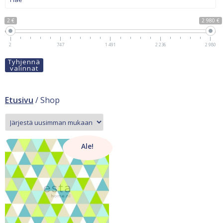
2 €
2 980 €
2
747
1 491
2 236
2 980
Tyhjennä
valinnat
Etusivu
/ Shop
Ale!