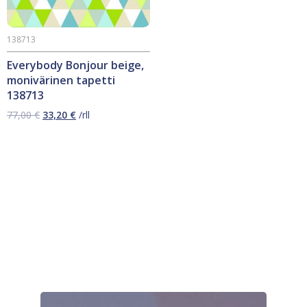
138713
Everybody Bonjour beige,
monivärinen tapetti
138713
Alkuperäinen
Nykyinen
77,00
€
33,20
€
/rll
hinta
hinta
oli:
on:
77,00 €.
33,20 €.