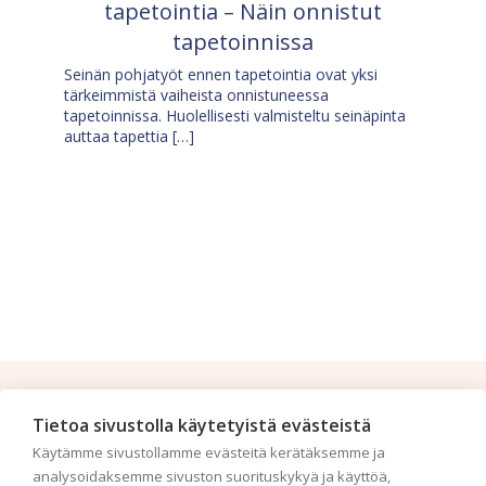
tapetointia – Näin onnistut
tapetoinnissa
Seinän pohjatyöt ennen tapetointia ovat yksi
tärkeimmistä vaiheista onnistuneessa
tapetoinnissa. Huolellisesti valmisteltu seinäpinta
auttaa tapettia […]
Tilaa uutiskirje
Tietoa sivustolla käytetyistä evästeistä
Käytämme sivustollamme evästeitä kerätäksemme ja
Haluaisitko nähdä uusimmat tapettimallistot heti
analysoidaksemme sivuston suorituskykyä ja käyttöä,