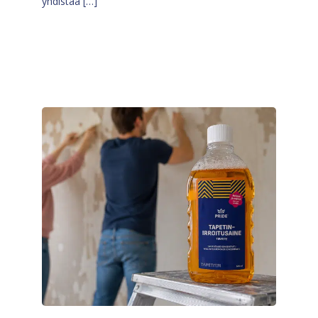
yhdistää […]