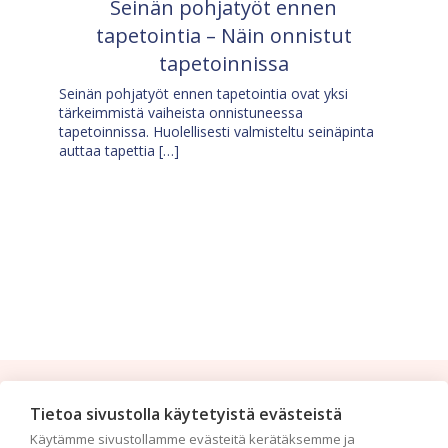
Seinän pohjatyöt ennen
tapetointia – Näin onnistut
tapetoinnissa
Seinän pohjatyöt ennen tapetointia ovat yksi
tärkeimmistä vaiheista onnistuneessa
tapetoinnissa. Huolellisesti valmisteltu seinäpinta
auttaa tapettia […]
Tilaa uutiskirje
Tietoa sivustolla käytetyistä evästeistä
Käytämme sivustollamme evästeitä kerätäksemme ja