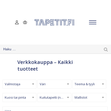
Verkkokauppa – Kaikki
tuotteet
Valmistaja
Väri
Teema & tyyli
Kuosi tai pinta
Kuitutapetti (non-woven)
Mallistot