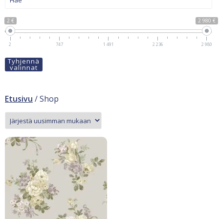
2 €
2 980 €
2
747
1 491
2 236
2 980
Tyhjennä
valinnat
Etusivu
/ Shop