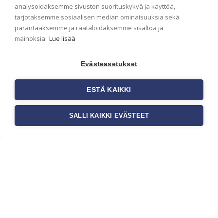
analysoidaksemme sivuston suorituskykyä ja käyttöä,
Haluaisitko nähdä uusimmat tapettimallistot heti
tarjotaksemme sosiaalisen median ominaisuuksia sekä
ensimmäisenä? Naputtele tiedot alas niin
parantaaksemme ja räätälöidäksemme sisältöä ja
pidämme sinut ajantasalla.
mainoksia.
Lue lisää
Evästeasetukset
ESTÄ KAIKKI
SALLI KAIKKI EVÄSTEET
c/o Suomen AM-Markkinointi Oy
Olemme kotimaisten tapettimarkkinoiden
edelläkävijänä ja tuomme kansainväliset
sisustus- ja tapettitrendit suomalaisiin koteihin.