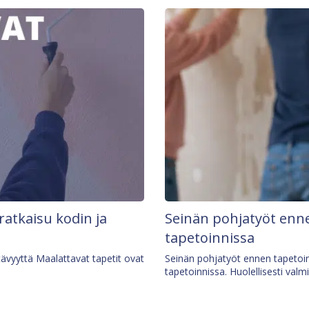
 ratkaisu kodin ja
Seinän pohjatyöt enne
tapetoinnissa
tävyyttä Maalattavat tapetit ovat
Seinän pohjatyöt ennen tapetoin
tapetoinnissa. Huolellisesti valm