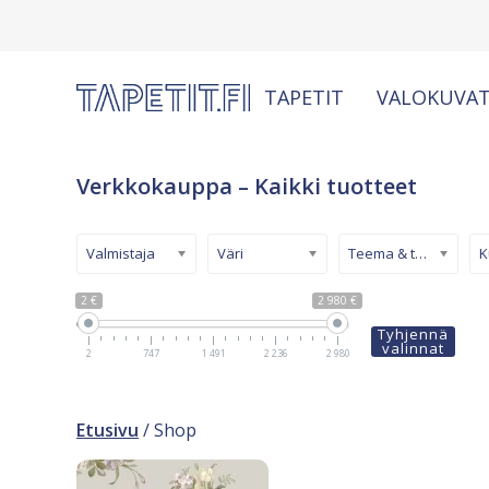
TAPETIT
VALOKUVAT
Verkkokauppa – Kaikki tuotteet
Valmistaja
Väri
Teema & tyyli
2 €
2 980 €
Tyhjennä
valinnat
2
747
1 491
2 236
2 980
Etusivu
/ Shop