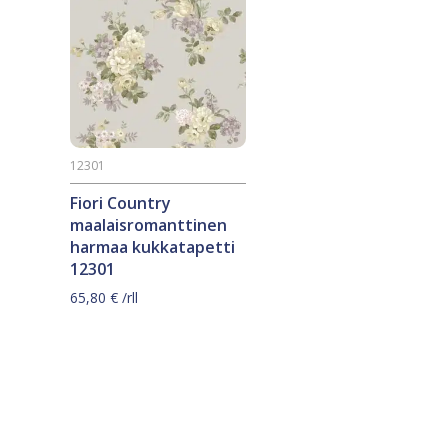
12301
Fiori Country
maalaisromanttinen
harmaa kukkatapetti
12301
65,80
€
/rll