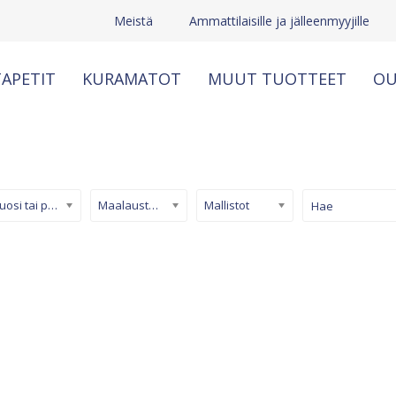
Meistä
Ammattilaisille ja jälleenmyyjille
APETIT
KURAMATOT
MUUT TUOTTEET
OU
Kuosi tai pinta
Maalaustapetti
Mallistot