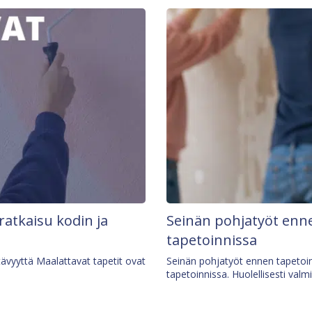
 ratkaisu kodin ja
Seinän pohjatyöt enne
tapetoinnissa
tävyyttä Maalattavat tapetit ovat
Seinän pohjatyöt ennen tapetoin
tapetoinnissa. Huolellisesti valm