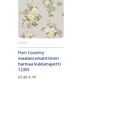
12301
Fiori Country
maalaisromanttinen
harmaa kukkatapetti
12301
65,80
€
/rll