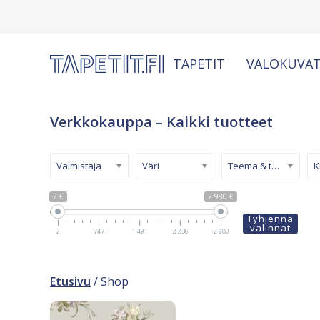
TAPETIT
VALOKUVAT
Verkkokauppa – Kaikki tuotteet
Valmistaja
Väri
Teema & tyyli
2 €
2 980 €
Tyhjennä
valinnat
2
747
1 491
2 236
2 980
Etusivu
/ Shop