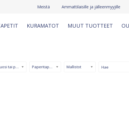
Meistä
Ammattilaisille ja jälleenmyyjille
APETIT
KURAMATOT
MUUT TUOTTEET
OU
Kuosi tai pinta
Paperitapetti
Mallistot