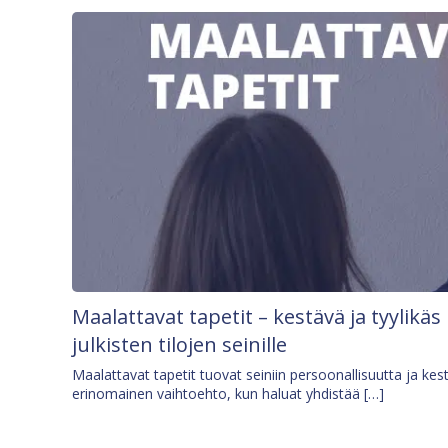
Maalattavat tapetit – kestävä ja tyylikäs
julkisten tilojen seinille
Maalattavat tapetit tuovat seiniin persoonallisuutta ja kes
erinomainen vaihtoehto, kun haluat yhdistää […]