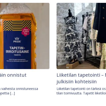
äin onnistut
Liiketilan tapetointi – 
julkisiin kohteisiin
ä vaiheista onnistuneessa
Liiketilan tapetointi on tärkeä 
apettia […]
tilan toimivuutta. Tapetit liiketilo