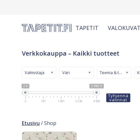
TAPETIT
VALOKUVAT
Verkkokauppa – Kaikki tuotteet
Valmistaja
Väri
Teema & tyyli
2 €
2 980 €
Tyhjennä
valinnat
2
747
1 491
2 236
2 980
Etusivu
/ Shop