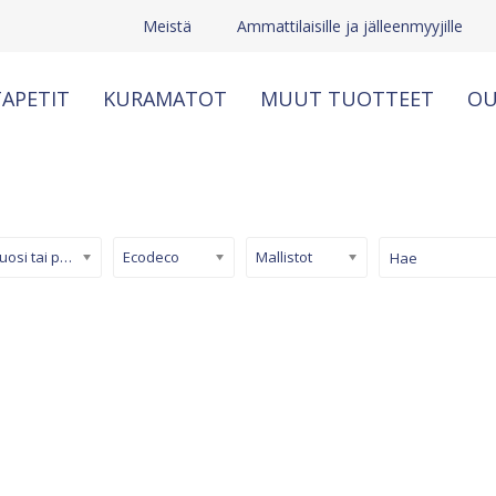
Meistä
Ammattilaisille ja jälleenmyyjille
APETIT
KURAMATOT
MUUT TUOTTEET
OU
Kuosi tai pinta
Ecodeco
Mallistot