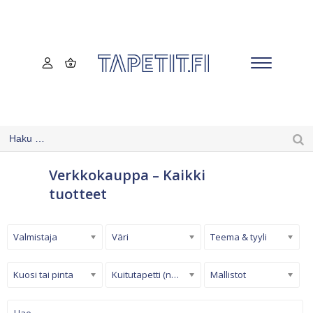
Verkkokauppa – Kaikki
tuotteet
Valmistaja
Väri
Teema & tyyli
Kuosi tai pinta
Kuitutapetti (non-woven)
Mallistot