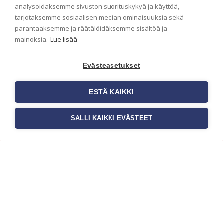
analysoidaksemme sivuston suorituskykyä ja käyttöä,
ensimmäisenä? Naputtele tiedot alas niin
tarjotaksemme sosiaalisen median ominaisuuksia sekä
pidämme sinut ajantasalla.
parantaaksemme ja räätälöidäksemme sisältöä ja
mainoksia.
Lue lisää
Evästeasetukset
ESTÄ KAIKKI
SALLI KAIKKI EVÄSTEET
c/o Suomen AM-Markkinointi Oy
Olemme kotimaisten tapettimarkkinoiden
edelläkävijänä ja tuomme kansainväliset
sisustus- ja tapettitrendit suomalaisiin koteihin.
Etsimme jatkuvasti uusia ideoita, inspiraatiota ja