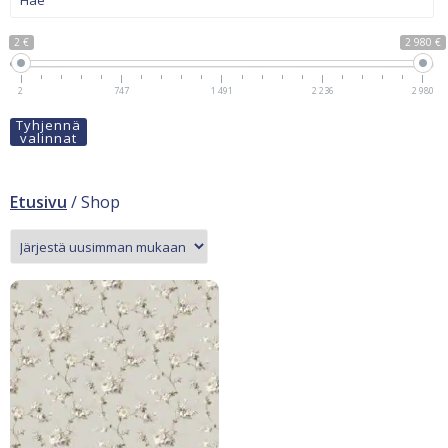
2 €
2 980 €
2
747
1 491
2 236
2 980
Tyhjennä
valinnat
Etusivu
/ Shop