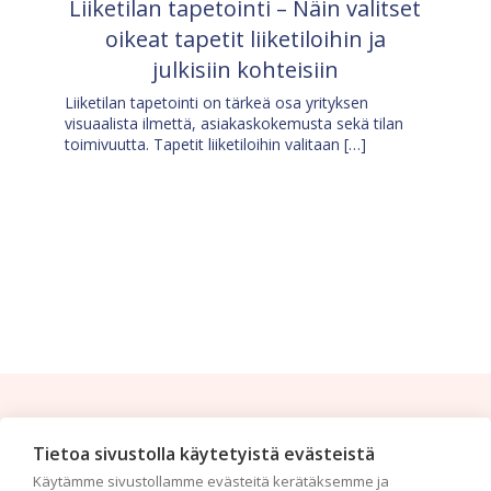
Liiketilan tapetointi – Näin valitset
oikeat tapetit liiketiloihin ja
julkisiin kohteisiin
Liiketilan tapetointi on tärkeä osa yrityksen
visuaalista ilmettä, asiakaskokemusta sekä tilan
toimivuutta. Tapetit liiketiloihin valitaan […]
Tilaa uutiskirje
Tietoa sivustolla käytetyistä evästeistä
Käytämme sivustollamme evästeitä kerätäksemme ja
Haluaisitko nähdä uusimmat tapettimallistot heti