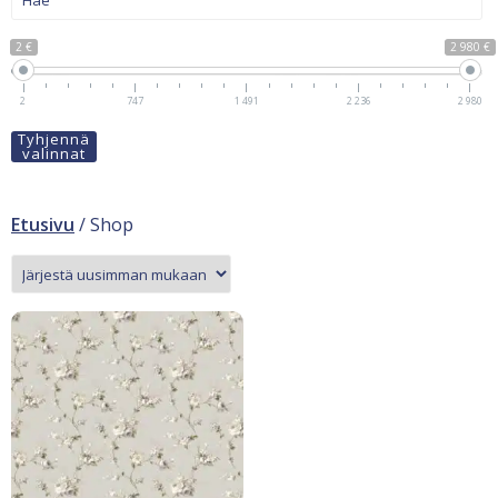
2 €
2 980 €
2
747
1 491
2 236
2 980
Tyhjennä
valinnat
Etusivu
/ Shop