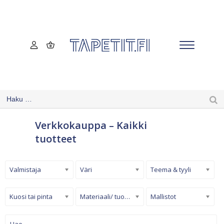
Verkkokauppa – Kaikki
tuotteet
Valmistaja
Väri
Teema & tyyli
Kuosi tai pinta
Materiaali/ tuotetyyppi
Mallistot