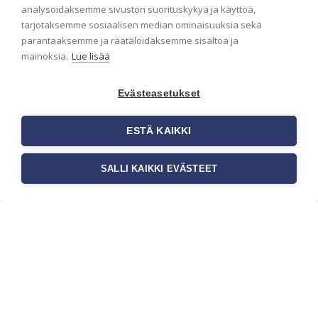
analysoidaksemme sivuston suorituskykyä ja käyttöä,
Haluaisitko nähdä uusimmat tapettimallistot heti
tarjotaksemme sosiaalisen median ominaisuuksia sekä
ensimmäisenä? Naputtele tiedot alas niin
parantaaksemme ja räätälöidäksemme sisältöä ja
pidämme sinut ajantasalla.
mainoksia.
Lue lisää
Evästeasetukset
ESTÄ KAIKKI
SALLI KAIKKI EVÄSTEET
c/o Suomen AM-Markkinointi Oy
Olemme kotimaisten tapettimarkkinoiden
edelläkävijänä ja tuomme kansainväliset
sisustus- ja tapettitrendit suomalaisiin koteihin.