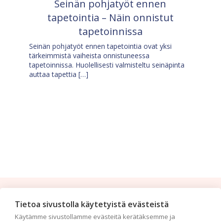
Seinän pohjatyöt ennen
tapetointia – Näin onnistut
tapetoinnissa
Seinän pohjatyöt ennen tapetointia ovat yksi
tärkeimmistä vaiheista onnistuneessa
tapetoinnissa. Huolellisesti valmisteltu seinäpinta
auttaa tapettia […]
Tilaa uutiskirje
Tietoa sivustolla käytetyistä evästeistä
Käytämme sivustollamme evästeitä kerätäksemme ja