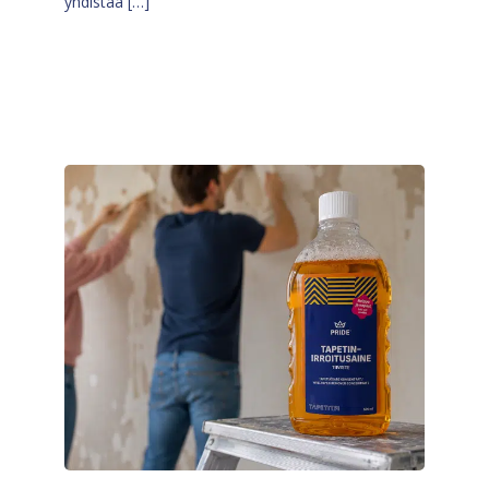
yhdistää […]