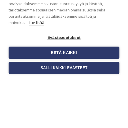
analysoidaksemme sivuston suorituskykyä ja käyttöä,
Haluaisitko nähdä uusimmat tapettimallistot heti
tarjotaksemme sosiaalisen median ominaisuuksia sekä
ensimmäisenä? Naputtele tiedot alas niin
parantaaksemme ja räätälöidäksemme sisältöä ja
pidämme sinut ajantasalla.
mainoksia.
Lue lisää
Evästeasetukset
ESTÄ KAIKKI
SALLI KAIKKI EVÄSTEET
c/o Suomen AM-Markkinointi Oy
Olemme kotimaisten tapettimarkkinoiden
edelläkävijänä ja tuomme kansainväliset
sisustus- ja tapettitrendit suomalaisiin koteihin.