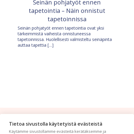
Seinän pohjatyöt ennen
tapetointia – Näin onnistut
tapetoinnissa
Seinän pohjatyöt ennen tapetointia ovat yksi
tärkeimmistä vaiheista onnistuneessa
tapetoinnissa. Huolellisesti valmisteltu seinäpinta
auttaa tapettia […]
Tilaa uutiskirje
Tietoa sivustolla käytetyistä evästeistä
Käytämme sivustollamme evästeitä kerätäksemme ja