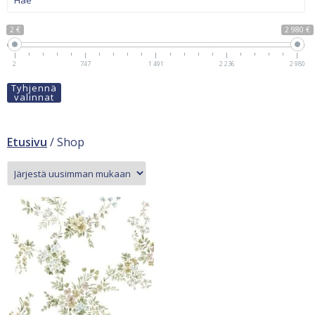
2 €
2 980 €
2
747
1 491
2 236
2 980
Tyhjennä
valinnat
Etusivu
/ Shop