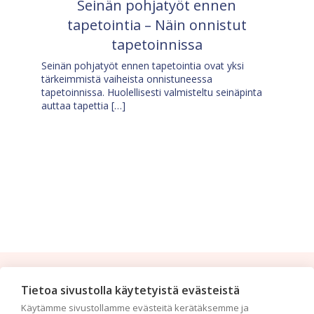
Seinän pohjatyöt ennen
tapetointia – Näin onnistut
tapetoinnissa
Seinän pohjatyöt ennen tapetointia ovat yksi
tärkeimmistä vaiheista onnistuneessa
tapetoinnissa. Huolellisesti valmisteltu seinäpinta
auttaa tapettia […]
Tilaa uutiskirje
Tietoa sivustolla käytetyistä evästeistä
Käytämme sivustollamme evästeitä kerätäksemme ja