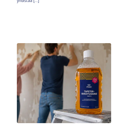
yhdistää […]