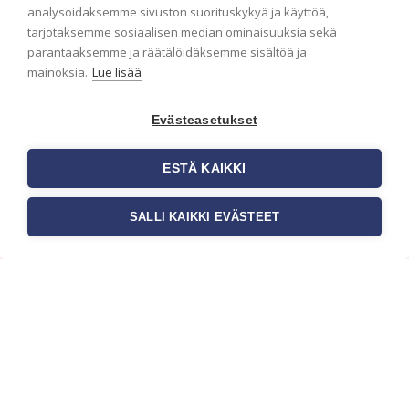
analysoidaksemme sivuston suorituskykyä ja käyttöä,
Haluaisitko nähdä uusimmat tapettimallistot heti
tarjotaksemme sosiaalisen median ominaisuuksia sekä
ensimmäisenä? Naputtele tiedot alas niin
parantaaksemme ja räätälöidäksemme sisältöä ja
pidämme sinut ajantasalla.
mainoksia.
Lue lisää
Evästeasetukset
ESTÄ KAIKKI
SALLI KAIKKI EVÄSTEET
c/o Suomen AM-Markkinointi Oy
Olemme kotimaisten tapettimarkkinoiden
edelläkävijänä ja tuomme kansainväliset
sisustus- ja tapettitrendit suomalaisiin koteihin.