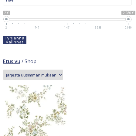
2 €
2 980 €
2
747
1 491
2 236
2 980
Tyhjennä
valinnat
Etusivu
/ Shop