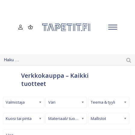
Verkkokauppa – Kaikki
tuotteet
Valmistaja
Väri
Teema & tyyli
Kuosi tai pinta
Materiaali/ tuotetyyppi
Mallistot