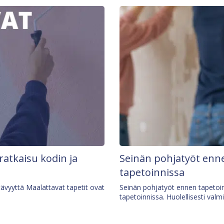
 ratkaisu kodin ja
Seinän pohjatyöt enne
tapetoinnissa
tävyyttä Maalattavat tapetit ovat
Seinän pohjatyöt ennen tapetoin
tapetoinnissa. Huolellisesti valm