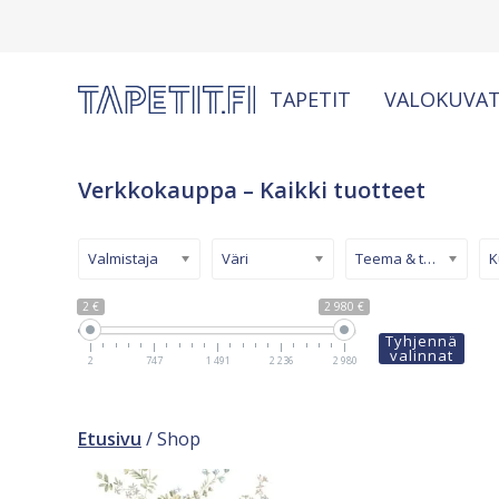
TAPETIT
VALOKUVAT
Verkkokauppa – Kaikki tuotteet
Valmistaja
Väri
Teema & tyyli
2 €
2 980 €
Tyhjennä
valinnat
2
747
1 491
2 236
2 980
Etusivu
/ Shop