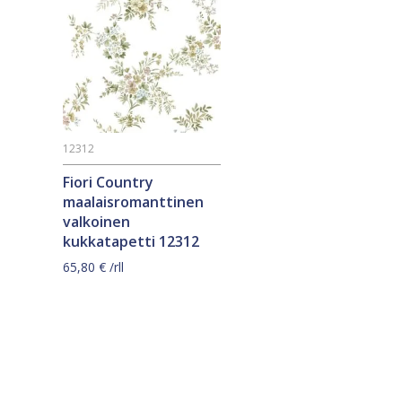
12312
Fiori Country
maalaisromanttinen
valkoinen
kukkatapetti 12312
65,80
€
/rll