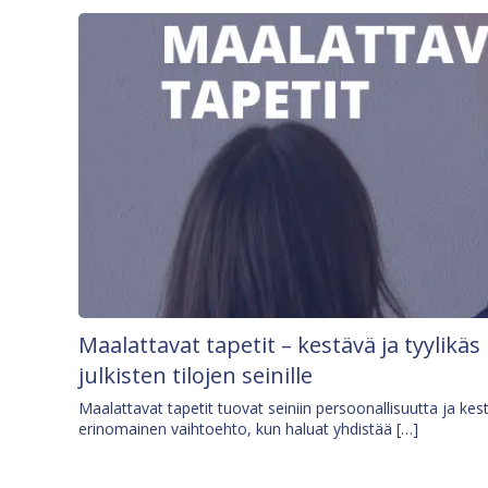
Maalattavat tapetit – kestävä ja tyylikäs
julkisten tilojen seinille
Maalattavat tapetit tuovat seiniin persoonallisuutta ja kes
erinomainen vaihtoehto, kun haluat yhdistää […]