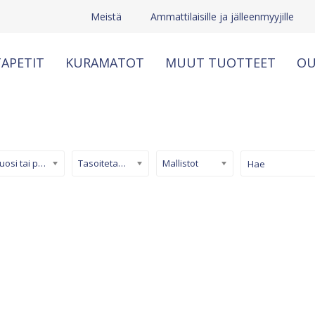
Meistä
Ammattilaisille ja jälleenmyyjille
APETIT
KURAMATOT
MUUT TUOTTEET
OU
Kuosi tai pinta
Tasoitetapetti
Mallistot