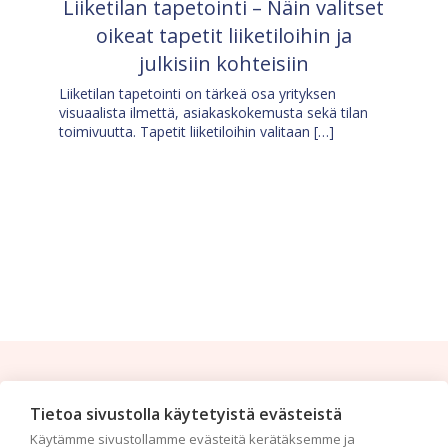
Liiketilan tapetointi – Näin valitset
oikeat tapetit liiketiloihin ja
julkisiin kohteisiin
Liiketilan tapetointi on tärkeä osa yrityksen
visuaalista ilmettä, asiakaskokemusta sekä tilan
toimivuutta. Tapetit liiketiloihin valitaan […]
Tilaa uutiskirje
Tietoa sivustolla käytetyistä evästeistä
Käytämme sivustollamme evästeitä kerätäksemme ja
Haluaisitko nähdä uusimmat tapettimallistot heti