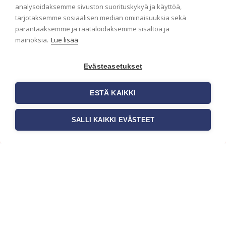
analysoidaksemme sivuston suorituskykyä ja käyttöä,
ensimmäisenä? Naputtele tiedot alas niin
tarjotaksemme sosiaalisen median ominaisuuksia sekä
pidämme sinut ajantasalla.
parantaaksemme ja räätälöidäksemme sisältöä ja
mainoksia.
Lue lisää
Evästeasetukset
ESTÄ KAIKKI
SALLI KAIKKI EVÄSTEET
c/o Suomen AM-Markkinointi Oy
Olemme kotimaisten tapettimarkkinoiden
edelläkävijänä ja tuomme kansainväliset
sisustus- ja tapettitrendit suomalaisiin koteihin.
Etsimme jatkuvasti uusia ideoita, inspiraatiota ja