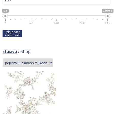
2 €
2 980 €
2
747
1 491
2 236
2 980
Tyhjennä
valinnat
Etusivu
/ Shop