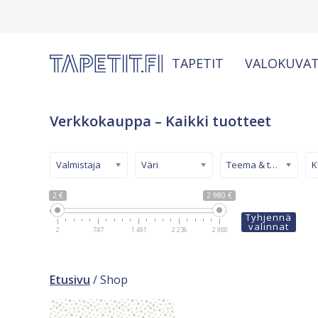
TAPETIT
VALOKUVAT
Verkkokauppa – Kaikki tuotteet
Valmistaja
Väri
Teema & tyyli
2 €
2 980 €
Tyhjennä
valinnat
2
747
1 491
2 236
2 980
Etusivu
/ Shop