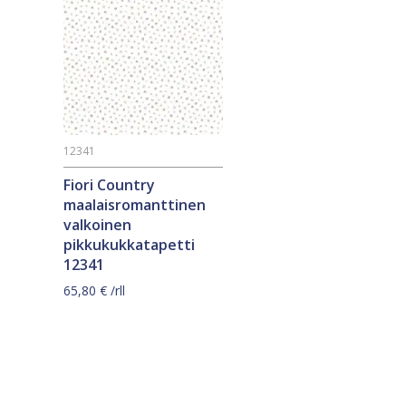
12341
Fiori Country
maalaisromanttinen
valkoinen
pikkukukkatapetti
12341
65,80
€
/rll