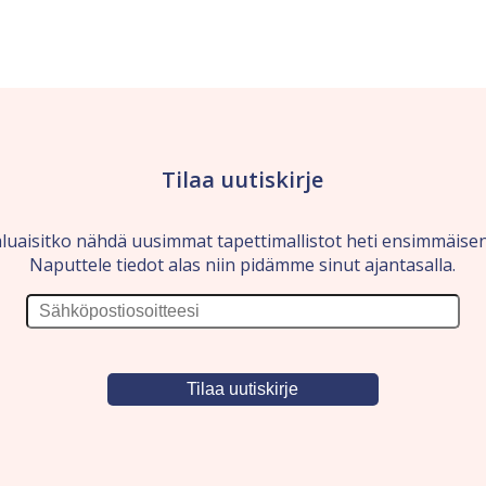
Tilaa uutiskirje
luaisitko nähdä uusimmat tapettimallistot heti ensimmäise
Naputtele tiedot alas niin pidämme sinut ajantasalla.