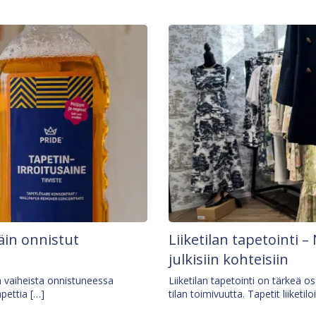
äin onnistut
Liiketilan tapetointi – 
julkisiin kohteisiin
ä vaiheista onnistuneessa
Liiketilan tapetointi on tärkeä 
apettia […]
tilan toimivuutta. Tapetit liiketilo