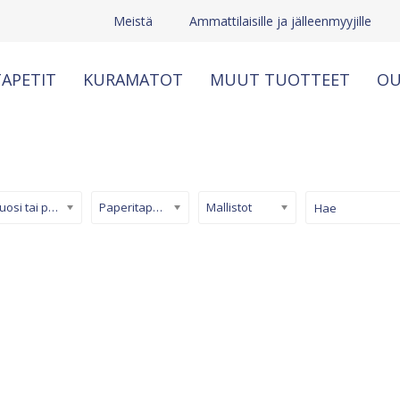
Meistä
Ammattilaisille ja jälleenmyyjille
APETIT
KURAMATOT
MUUT TUOTTEET
OU
Kuosi tai pinta
Paperitapetti
Mallistot