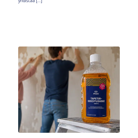
yhdistää […]