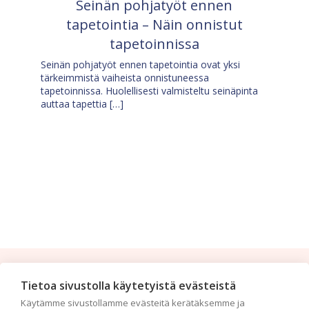
Seinän pohjatyöt ennen
tapetointia – Näin onnistut
tapetoinnissa
Seinän pohjatyöt ennen tapetointia ovat yksi
tärkeimmistä vaiheista onnistuneessa
tapetoinnissa. Huolellisesti valmisteltu seinäpinta
auttaa tapettia […]
Tilaa uutiskirje
Tietoa sivustolla käytetyistä evästeistä
Käytämme sivustollamme evästeitä kerätäksemme ja