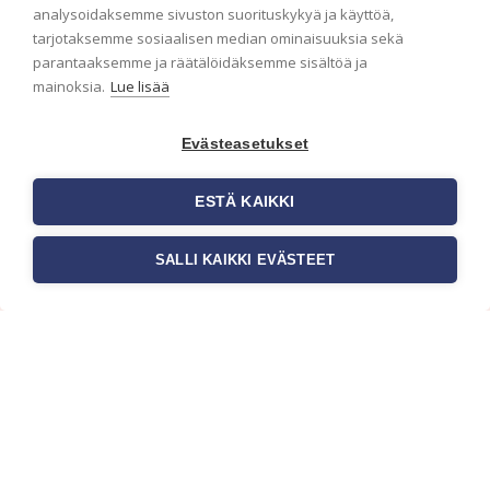
analysoidaksemme sivuston suorituskykyä ja käyttöä,
Haluaisitko nähdä uusimmat tapettimallistot heti
tarjotaksemme sosiaalisen median ominaisuuksia sekä
ensimmäisenä? Naputtele tiedot alas niin
parantaaksemme ja räätälöidäksemme sisältöä ja
pidämme sinut ajantasalla.
mainoksia.
Lue lisää
Evästeasetukset
ESTÄ KAIKKI
SALLI KAIKKI EVÄSTEET
c/o Suomen AM-Markkinointi Oy
Olemme kotimaisten tapettimarkkinoiden
edelläkävijänä ja tuomme kansainväliset
sisustus- ja tapettitrendit suomalaisiin koteihin.