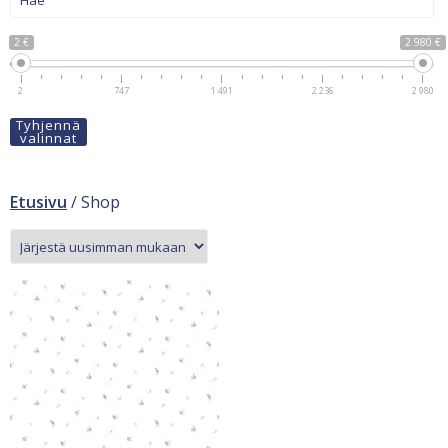
2 €
2 980 €
2
747
1 491
2 236
2 980
Tyhjennä
valinnat
Etusivu
/ Shop