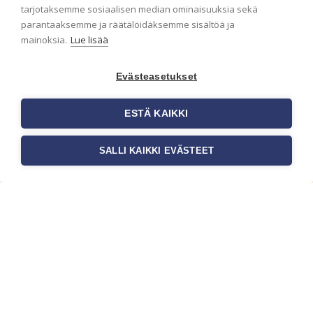
ensimmäisenä? Naputtele tiedot alas niin
tarjotaksemme sosiaalisen median ominaisuuksia sekä
pidämme sinut ajantasalla.
parantaaksemme ja räätälöidäksemme sisältöä ja
mainoksia.
Lue lisää
Evästeasetukset
ESTÄ KAIKKI
SALLI KAIKKI EVÄSTEET
c/o Suomen AM-Markkinointi Oy
Olemme kotimaisten tapettimarkkinoiden
edelläkävijänä ja tuomme kansainväliset
sisustus- ja tapettitrendit suomalaisiin koteihin.
Etsimme jatkuvasti uusia ideoita, inspiraatiota ja