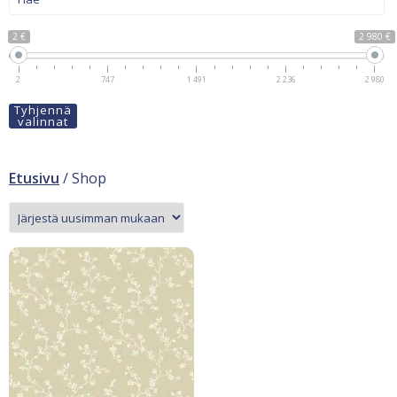
2 €
2 980 €
2
747
1 491
2 236
2 980
Tyhjennä
valinnat
Etusivu
/ Shop