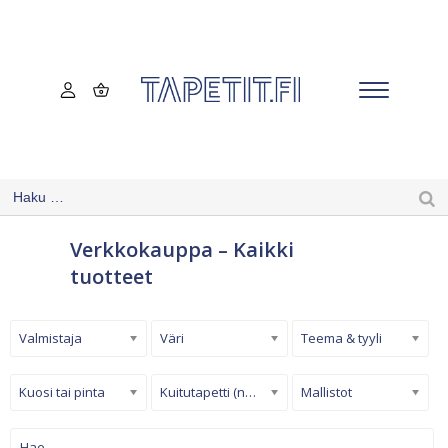
Verkkokauppa – Kaikki
tuotteet
Valmistaja
Väri
Teema & tyyli
Kuosi tai pinta
Kuitutapetti (non-woven)
Mallistot