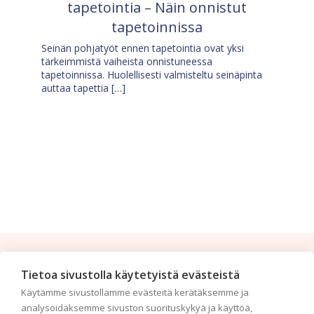
tapetointia – Näin onnistut
tapetoinnissa
Seinän pohjatyöt ennen tapetointia ovat yksi
tärkeimmistä vaiheista onnistuneessa
tapetoinnissa. Huolellisesti valmisteltu seinäpinta
auttaa tapettia […]
Tilaa uutiskirje
Tietoa sivustolla käytetyistä evästeistä
Käytämme sivustollamme evästeitä kerätäksemme ja
Haluaisitko nähdä uusimmat tapettimallistot heti
analysoidaksemme sivuston suorituskykyä ja käyttöä,