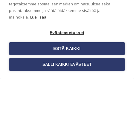
pidämme sinut ajantasalla.
tarjotaksemme sosiaalisen median ominaisuuksia sekä
parantaaksemme ja räätälöidäksemme sisältöä ja
mainoksia.
Lue lisää
Evästeasetukset
ESTÄ KAIKKI
SALLI KAIKKI EVÄSTEET
c/o Suomen AM-Markkinointi Oy
Olemme kotimaisten tapettimarkkinoiden
edelläkävijänä ja tuomme kansainväliset
sisustus- ja tapettitrendit suomalaisiin koteihin.
Etsimme jatkuvasti uusia ideoita, inspiraatiota ja
trendejä kansainvälisiltä markkinoilta.