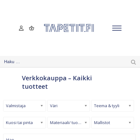
Verkkokauppa – Kaikki
tuotteet
Valmistaja
Väri
Teema & tyyli
Kuosi tai pinta
Materiaali/ tuotetyyppi
Mallistot