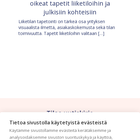
oikeat tapetit liiketiloihin ja
julkisiin kohteisiin
Liiketilan tapetointi on tärkeä osa yrityksen
visuaalista ilmettä, asiakaskokemusta sekä tilan
toimivuutta. Tapetit liiketiloihin valitaan […]
Tilaa uutiskirje
Tietoa sivustolla käytetyistä evästeistä
Haluaisitko nähdä uusimmat tapettimallistot heti
Käytämme sivustollamme evästeitä kerätäksemme ja
ensimmäisenä? Naputtele tiedot alas niin
analysoidaksemme sivuston suorituskykyä ja käyttöä,