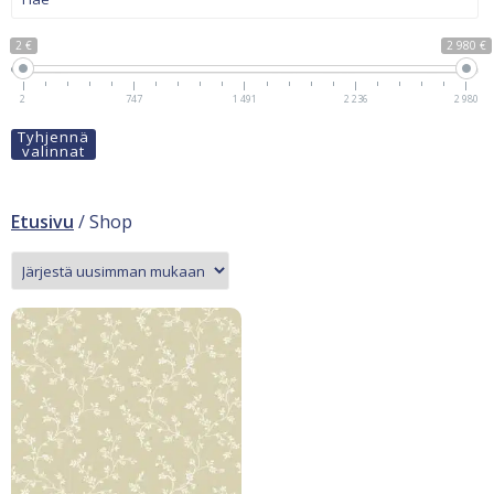
2 €
2 980 €
2
747
1 491
2 236
2 980
Tyhjennä
valinnat
Etusivu
/ Shop