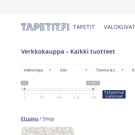
TAPETIT
VALOKUVAT
Verkkokauppa – Kaikki tuotteet
Valmistaja
Väri
Teema & tyyli
2 €
2 980 €
Tyhjennä
valinnat
2
747
1 491
2 236
2 980
Etusivu
/ Shop