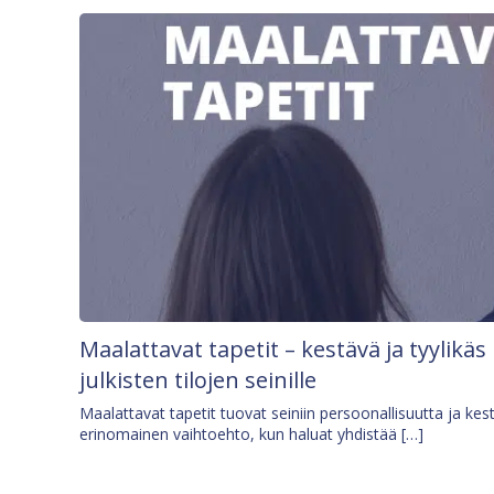
Maalattavat tapetit – kestävä ja tyylikäs
julkisten tilojen seinille
Maalattavat tapetit tuovat seiniin persoonallisuutta ja kes
erinomainen vaihtoehto, kun haluat yhdistää […]