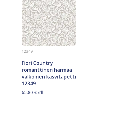
12349
Fiori Country
romanttinen harmaa
valkoinen kasvitapetti
12349
65,80
€
/rll