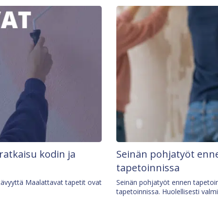
 ratkaisu kodin ja
Seinän pohjatyöt enne
tapetoinnissa
tävyyttä Maalattavat tapetit ovat
Seinän pohjatyöt ennen tapetoin
tapetoinnissa. Huolellisesti valm