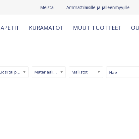
Meistä
Ammattilaisille ja jälleenmyyjille
APETIT
KURAMATOT
MUUT TUOTTEET
OU
Kuosi tai pinta
Materiaali/ tuotetyyppi
Mallistot