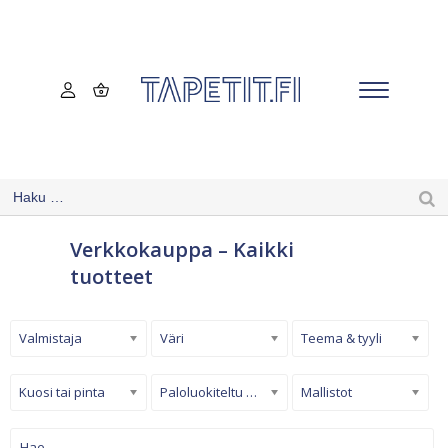
Verkkokauppa – Kaikki
tuotteet
Valmistaja
Väri
Teema & tyyli
Kuosi tai pinta
Paloluokiteltu tapetti
Mallistot