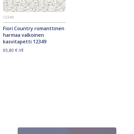
12349
Fiori Country romanttinen
harmaa valkoinen
kasvitapetti 12349
65,80
€
/rll