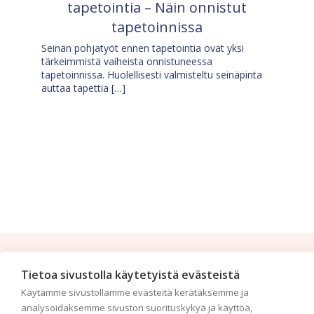
tapetointia – Näin onnistut
tapetoinnissa
Seinän pohjatyöt ennen tapetointia ovat yksi
tärkeimmistä vaiheista onnistuneessa
tapetoinnissa. Huolellisesti valmisteltu seinäpinta
auttaa tapettia […]
Tilaa uutiskirje
Tietoa sivustolla käytetyistä evästeistä
Käytämme sivustollamme evästeitä kerätäksemme ja
Haluaisitko nähdä uusimmat tapettimallistot heti
analysoidaksemme sivuston suorituskykyä ja käyttöä,