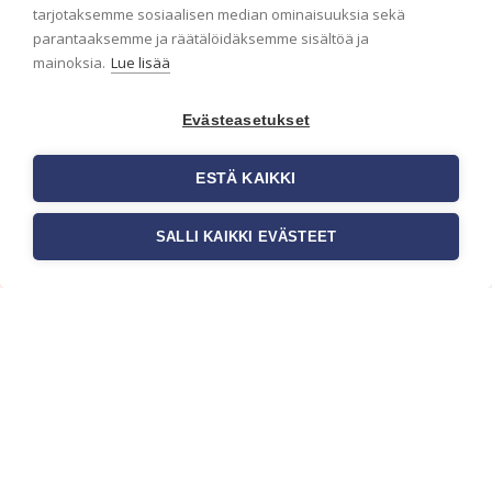
ensimmäisenä? Naputtele tiedot alas niin
tarjotaksemme sosiaalisen median ominaisuuksia sekä
pidämme sinut ajantasalla.
parantaaksemme ja räätälöidäksemme sisältöä ja
mainoksia.
Lue lisää
Evästeasetukset
ESTÄ KAIKKI
SALLI KAIKKI EVÄSTEET
c/o Suomen AM-Markkinointi Oy
Olemme kotimaisten tapettimarkkinoiden
edelläkävijänä ja tuomme kansainväliset
sisustus- ja tapettitrendit suomalaisiin koteihin.
Etsimme jatkuvasti uusia ideoita, inspiraatiota ja