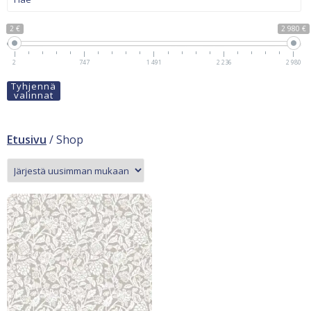
2 €
2 980 €
2
747
1 491
2 236
2 980
Tyhjennä
valinnat
Etusivu
/ Shop