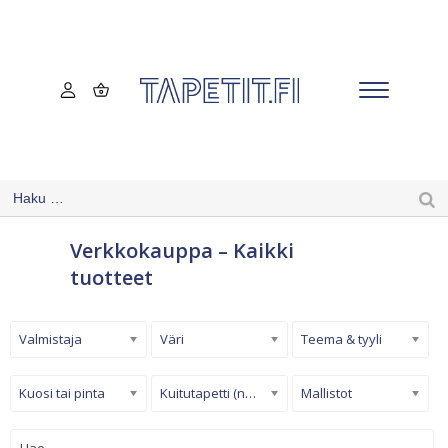
Verkkokauppa – Kaikki
tuotteet
Valmistaja
Väri
Teema & tyyli
Kuosi tai pinta
Kuitutapetti (non-woven)
Mallistot