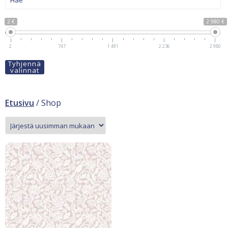
2 €
2 980 €
2
747
1 491
2 236
2 980
Tyhjennä
valinnat
Etusivu
/ Shop