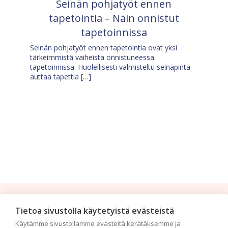
Seinän pohjatyöt ennen
tapetointia – Näin onnistut
tapetoinnissa
Seinän pohjatyöt ennen tapetointia ovat yksi
tärkeimmistä vaiheista onnistuneessa
tapetoinnissa. Huolellisesti valmisteltu seinäpinta
auttaa tapettia […]
Tilaa uutiskirje
Tietoa sivustolla käytetyistä evästeistä
Käytämme sivustollamme evästeitä kerätäksemme ja