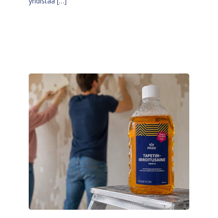
yhdistää […]