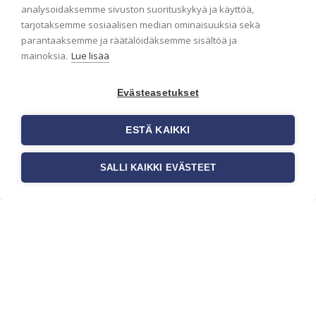
analysoidaksemme sivuston suorituskykyä ja käyttöä,
Haluaisitko nähdä uusimmat tapettimallistot heti
tarjotaksemme sosiaalisen median ominaisuuksia sekä
ensimmäisenä? Naputtele tiedot alas niin
parantaaksemme ja räätälöidäksemme sisältöä ja
pidämme sinut ajantasalla.
mainoksia.
Lue lisää
Evästeasetukset
ESTÄ KAIKKI
SALLI KAIKKI EVÄSTEET
c/o Suomen AM-Markkinointi Oy
Olemme kotimaisten tapettimarkkinoiden
edelläkävijänä ja tuomme kansainväliset
sisustus- ja tapettitrendit suomalaisiin koteihin.