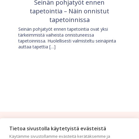
Seinän pohjatyöt ennen
tapetointia – Näin onnistut
tapetoinnissa
Seinän pohjatyöt ennen tapetointia ovat yksi
tärkeimmistä vaiheista onnistuneessa
tapetoinnissa. Huolellisesti valmisteltu seinäpinta
auttaa tapettia […]
Tilaa uutiskirje
Tietoa sivustolla käytetyistä evästeistä
Käytämme sivustollamme evästeitä kerätäksemme ja