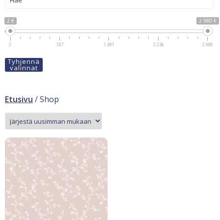
2 €
2 980 €
2
747
1 491
2 236
2 980
Tyhjennä
valinnat
Etusivu
/ Shop