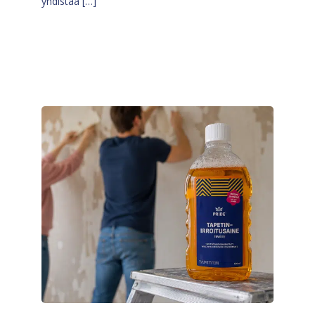
yhdistää […]