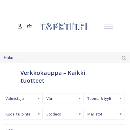
Verkkokauppa – Kaikki
tuotteet
Valmistaja
Väri
Teema & tyyli
Kuosi tai pinta
Ecodeco
Mallistot