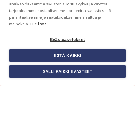
analysoidaksemme sivuston suorituskykyä ja käyttöä,
Haluaisitko nähdä uusimmat tapettimallistot heti
tarjotaksemme sosiaalisen median ominaisuuksia sekä
ensimmäisenä? Naputtele tiedot alas niin
parantaaksemme ja räätälöidäksemme sisältöä ja
pidämme sinut ajantasalla.
mainoksia.
Lue lisää
Evästeasetukset
ESTÄ KAIKKI
SALLI KAIKKI EVÄSTEET
c/o Suomen AM-Markkinointi Oy
Olemme kotimaisten tapettimarkkinoiden
edelläkävijänä ja tuomme kansainväliset
sisustus- ja tapettitrendit suomalaisiin koteihin.