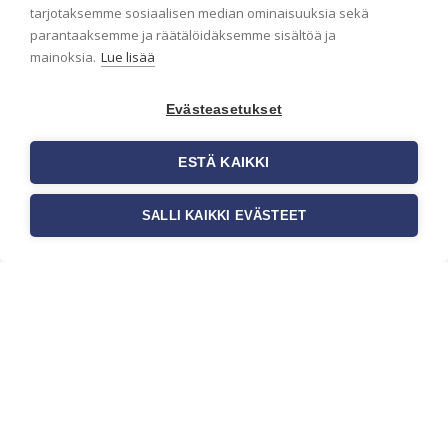
ensimmäisenä? Naputtele tiedot alas niin
tarjotaksemme sosiaalisen median ominaisuuksia sekä
pidämme sinut ajantasalla.
parantaaksemme ja räätälöidäksemme sisältöä ja
mainoksia.
Lue lisää
Evästeasetukset
ESTÄ KAIKKI
SALLI KAIKKI EVÄSTEET
c/o Suomen AM-Markkinointi Oy
Olemme kotimaisten tapettimarkkinoiden
edelläkävijänä ja tuomme kansainväliset
sisustus- ja tapettitrendit suomalaisiin koteihin.
Etsimme jatkuvasti uusia ideoita, inspiraatiota ja