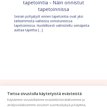
tapetointia – Näin onnistut
tapetoinnissa
Seinän pohjatyöt ennen tapetointia ovat yksi
tärkeimmistä vaiheista onnistuneessa
tapetoinnissa. Huolellisesti valmisteltu seinäpinta
auttaa tapettia […]
Tilaa uutiskirje
Tietoa sivustolla käytetyistä evästeistä
Käytämme sivustollamme evästeitä kerätäksemme ja
Haluaisitko nähdä uusimmat tapettimallistot heti
analysoidaksemme sivuston suorituskykyä ja käyttöä,