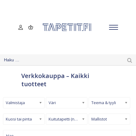
Verkkokauppa – Kaikki
tuotteet
Valmistaja
Väri
Teema & tyyli
Kuosi tai pinta
Kuitutapetti (non-woven)
Mallistot