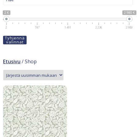
2 €
2 980 €
2
747
1 491
2 236
2 980
Tyhjennä
valinnat
Etusivu
/ Shop