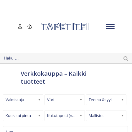
Verkkokauppa – Kaikki
tuotteet
Valmistaja
Väri
Teema & tyyli
Kuosi tai pinta
Kuitutapetti (non-woven)
Mallistot