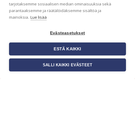
ensimmäisenä? Naputtele tiedot alas niin
tarjotaksemme sosiaalisen median ominaisuuksia sekä
pidämme sinut ajantasalla.
parantaaksemme ja räätälöidäksemme sisältöä ja
mainoksia.
Lue lisää
Evästeasetukset
ESTÄ KAIKKI
SALLI KAIKKI EVÄSTEET
c/o Suomen AM-Markkinointi Oy
Olemme kotimaisten tapettimarkkinoiden
edelläkävijänä ja tuomme kansainväliset
sisustus- ja tapettitrendit suomalaisiin koteihin.
Etsimme jatkuvasti uusia ideoita, inspiraatiota ja