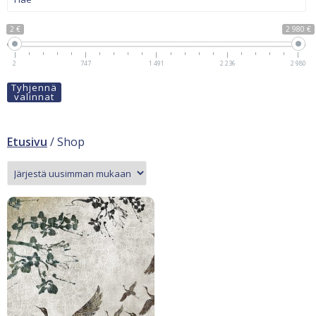
2 €
2 980 €
2
747
1 491
2 236
2 980
Tyhjennä
valinnat
Etusivu
/ Shop