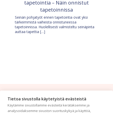
tapetointia – Näin onnistut
tapetoinnissa
Seinän pohjatyöt ennen tapetointia ovat yksi
tärkeimmistä vaiheista onnistuneessa
tapetoinnissa. Huolellisesti valmisteltu seinäpinta
auttaa tapettia […]
Tilaa uutiskirje
Tietoa sivustolla käytetyistä evästeistä
Käytämme sivustollamme evästeitä kerätäksemme ja
Haluaisitko nähdä uusimmat tapettimallistot heti
analysoidaksemme sivuston suorituskykyä ja käyttöä,