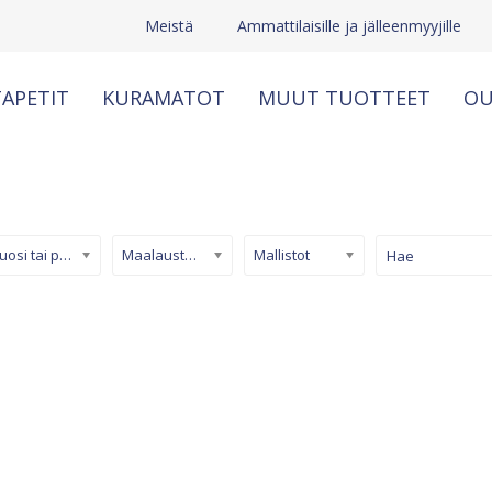
Meistä
Ammattilaisille ja jälleenmyyjille
APETIT
KURAMATOT
MUUT TUOTTEET
OU
Kuosi tai pinta
Maalaustapetti
Mallistot