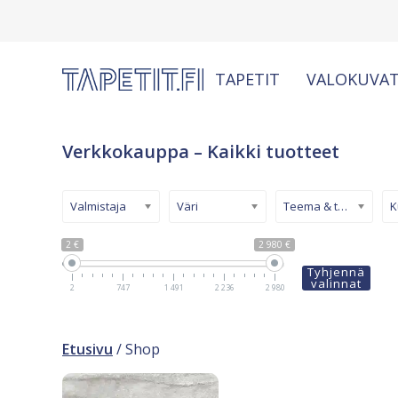
TAPETIT
VALOKUVAT
Verkkokauppa – Kaikki tuotteet
Valmistaja
Väri
Teema & tyyli
2 €
2 980 €
Tyhjennä
valinnat
2
747
1 491
2 236
2 980
Etusivu
/ Shop