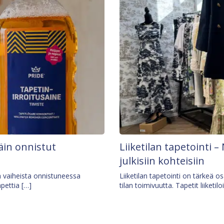
äin onnistut
Liiketilan tapetointi – 
julkisiin kohteisiin
ä vaiheista onnistuneessa
Liiketilan tapetointi on tärkeä 
apettia […]
tilan toimivuutta. Tapetit liiketilo