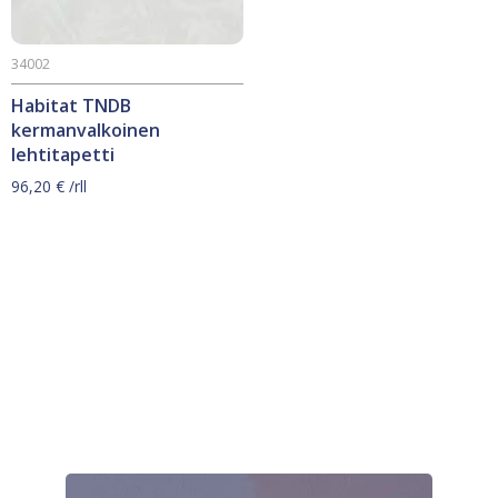
34002
Habitat TNDB
kermanvalkoinen
lehtitapetti
96,20
€
/rll