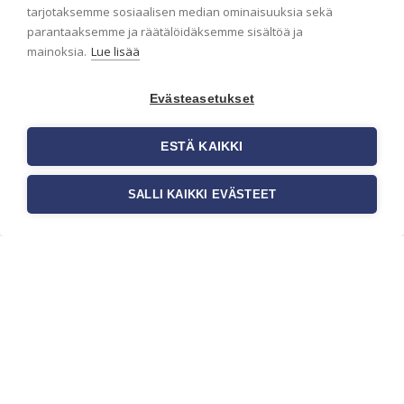
ensimmäisenä? Naputtele tiedot alas niin
tarjotaksemme sosiaalisen median ominaisuuksia sekä
pidämme sinut ajantasalla.
parantaaksemme ja räätälöidäksemme sisältöä ja
mainoksia.
Lue lisää
Evästeasetukset
ESTÄ KAIKKI
SALLI KAIKKI EVÄSTEET
c/o Suomen AM-Markkinointi Oy
Olemme kotimaisten tapettimarkkinoiden
edelläkävijänä ja tuomme kansainväliset
sisustus- ja tapettitrendit suomalaisiin koteihin.
Etsimme jatkuvasti uusia ideoita, inspiraatiota ja