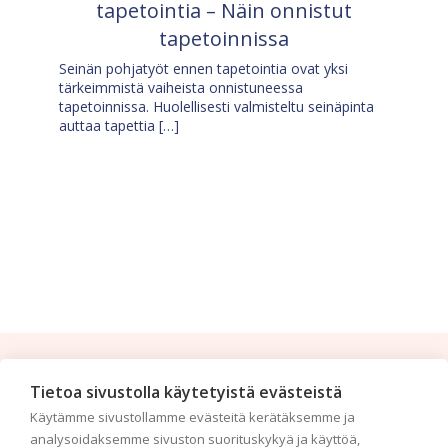
tapetointia – Näin onnistut
tapetoinnissa
Seinän pohjatyöt ennen tapetointia ovat yksi
tärkeimmistä vaiheista onnistuneessa
tapetoinnissa. Huolellisesti valmisteltu seinäpinta
auttaa tapettia […]
Tilaa uutiskirje
Tietoa sivustolla käytetyistä evästeistä
Käytämme sivustollamme evästeitä kerätäksemme ja
Haluaisitko nähdä uusimmat tapettimallistot heti
analysoidaksemme sivuston suorituskykyä ja käyttöä,