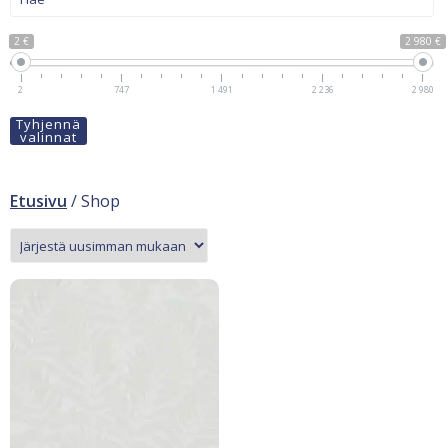
2 €
2 980 €
2
747
1 491
2 236
2 980
Tyhjennä
valinnat
Etusivu
/ Shop