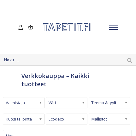
Verkkokauppa – Kaikki
tuotteet
Valmistaja
Väri
Teema & tyyli
Kuosi tai pinta
Ecodeco
Mallistot