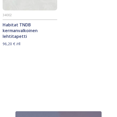
34002
Habitat TNDB
kermanvalkoinen
lehtitapetti
96,20
€
/rll