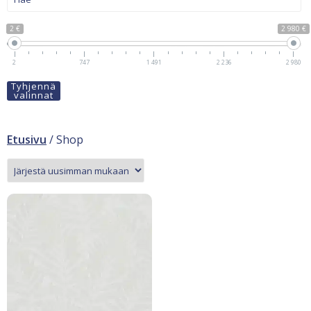
2 €
2 980 €
2
747
1 491
2 236
2 980
Tyhjennä
valinnat
Etusivu
/ Shop