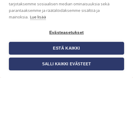
ensimmäisenä? Naputtele tiedot alas niin
tarjotaksemme sosiaalisen median ominaisuuksia sekä
pidämme sinut ajantasalla.
parantaaksemme ja räätälöidäksemme sisältöä ja
mainoksia.
Lue lisää
Evästeasetukset
ESTÄ KAIKKI
SALLI KAIKKI EVÄSTEET
c/o Suomen AM-Markkinointi Oy
Olemme kotimaisten tapettimarkkinoiden
edelläkävijänä ja tuomme kansainväliset
sisustus- ja tapettitrendit suomalaisiin koteihin.
Etsimme jatkuvasti uusia ideoita, inspiraatiota ja