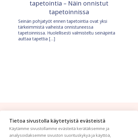
tapetointia – Näin onnistut
tapetoinnissa
Seinän pohjatyöt ennen tapetointia ovat yksi
tärkeimmistä vaiheista onnistuneessa
tapetoinnissa. Huolellisesti valmisteltu seinäpinta
auttaa tapettia […]
Tilaa uutiskirje
Tietoa sivustolla käytetyistä evästeistä
Käytämme sivustollamme evästeitä kerätäksemme ja
Haluaisitko nähdä uusimmat tapettimallistot heti
analysoidaksemme sivuston suorituskykyä ja käyttöä,