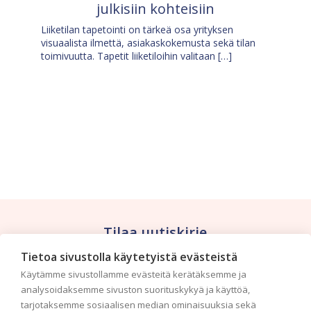
julkisiin kohteisiin
Liiketilan tapetointi on tärkeä osa yrityksen
visuaalista ilmettä, asiakaskokemusta sekä tilan
toimivuutta. Tapetit liiketiloihin valitaan […]
Tilaa uutiskirje
Tietoa sivustolla käytetyistä evästeistä
Haluaisitko nähdä uusimmat tapettimallistot heti
Käytämme sivustollamme evästeitä kerätäksemme ja
ensimmäisenä? Naputtele tiedot alas niin
analysoidaksemme sivuston suorituskykyä ja käyttöä,
pidämme sinut ajantasalla.
tarjotaksemme sosiaalisen median ominaisuuksia sekä