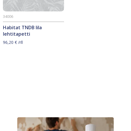
34006
Habitat TNDB lila
lehtitapetti
96,20
€
/rll