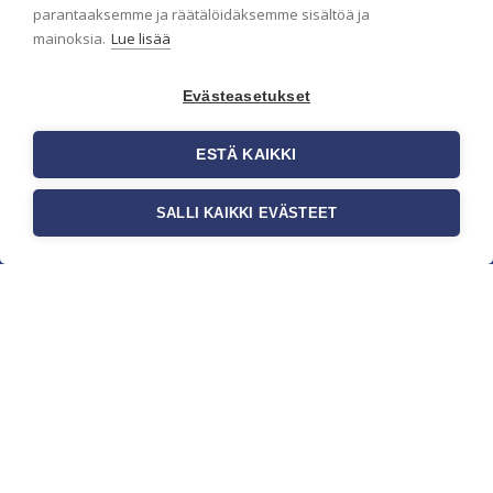
parantaaksemme ja räätälöidäksemme sisältöä ja
mainoksia.
Lue lisää
Evästeasetukset
ESTÄ KAIKKI
SALLI KAIKKI EVÄSTEET
c/o Suomen AM-Markkinointi Oy
Olemme kotimaisten tapettimarkkinoiden
edelläkävijänä ja tuomme kansainväliset
sisustus- ja tapettitrendit suomalaisiin koteihin.
Etsimme jatkuvasti uusia ideoita, inspiraatiota ja
trendejä kansainvälisiltä markkinoilta.
Rekisteriseloste
Toimitusehdot
Brandtool