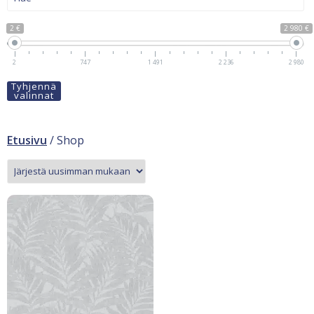
2 €
2 980 €
2
747
1 491
2 236
2 980
Tyhjennä
valinnat
Etusivu
/ Shop