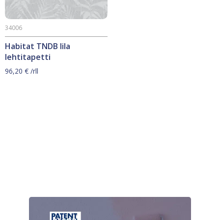
34006
Habitat TNDB lila
lehtitapetti
96,20
€
/rll