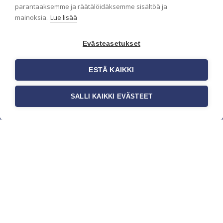
parantaaksemme ja räätälöidäksemme sisältöä ja
mainoksia.
Lue lisää
Evästeasetukset
ESTÄ KAIKKI
SALLI KAIKKI EVÄSTEET
c/o Suomen AM-Markkinointi Oy
Olemme kotimaisten tapettimarkkinoiden
edelläkävijänä ja tuomme kansainväliset
sisustus- ja tapettitrendit suomalaisiin koteihin.
Etsimme jatkuvasti uusia ideoita, inspiraatiota ja
trendejä kansainvälisiltä markkinoilta.
Rekisteriseloste
Toimitusehdot
Brandtool