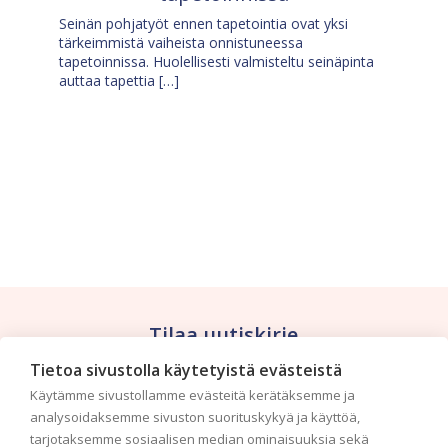
Seinän pohjatyöt ennen tapetointia ovat yksi
tärkeimmistä vaiheista onnistuneessa
tapetoinnissa. Huolellisesti valmisteltu seinäpinta
auttaa tapettia […]
Tilaa uutiskirje
Tietoa sivustolla käytetyistä evästeistä
Haluaisitko nähdä uusimmat tapettimallistot heti
Käytämme sivustollamme evästeitä kerätäksemme ja
ensimmäisenä? Naputtele tiedot alas niin
analysoidaksemme sivuston suorituskykyä ja käyttöä,
pidämme sinut ajantasalla.
tarjotaksemme sosiaalisen median ominaisuuksia sekä