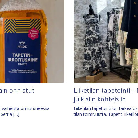
äin onnistut
Liiketilan tapetointi – 
julkisiin kohteisiin
ä vaiheista onnistuneessa
Liiketilan tapetointi on tärkeä 
apettia […]
tilan toimivuutta. Tapetit liiketilo