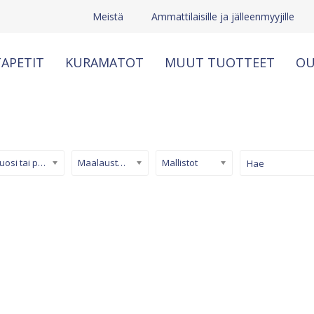
Meistä
Ammattilaisille ja jälleenmyyjille
APETIT
KURAMATOT
MUUT TUOTTEET
OU
Kuosi tai pinta
Maalaustapetti
Mallistot