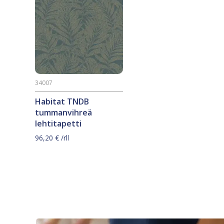
34007
Habitat TNDB
tummanvihreä
lehtitapetti
96,20
€
/rll