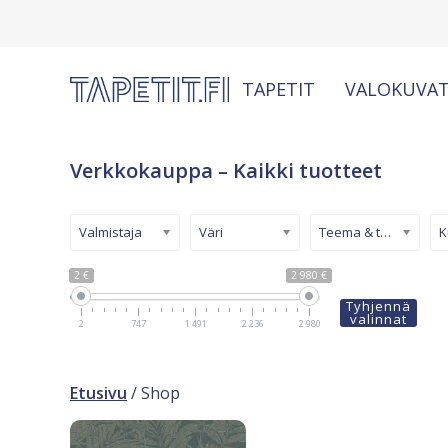
TAPETIT
VALOKUVAT
Verkkokauppa – Kaikki tuotteet
Valmistaja
Väri
Teema & tyyli
2 €
2 980 €
Tyhjennä
valinnat
2
747
1 491
2 236
2 980
Etusivu
/ Shop