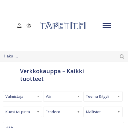
Verkkokauppa – Kaikki
tuotteet
Valmistaja
Väri
Teema & tyyli
Kuosi tai pinta
Ecodeco
Mallistot