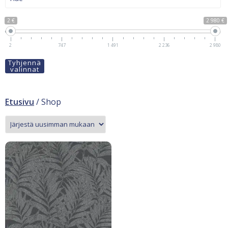
2 €
2 980 €
2
747
1 491
2 236
2 980
Tyhjennä
valinnat
Etusivu
/ Shop