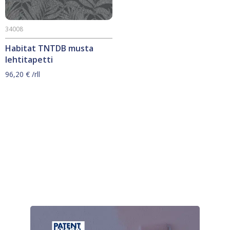
34008
Habitat TNTDB musta
lehtitapetti
96,20
€
/rll