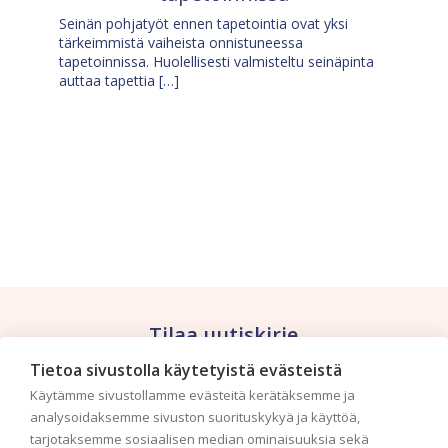
Seinän pohjatyöt ennen tapetointia ovat yksi
tärkeimmistä vaiheista onnistuneessa
tapetoinnissa. Huolellisesti valmisteltu seinäpinta
auttaa tapettia […]
Tilaa uutiskirje
Tietoa sivustolla käytetyistä evästeistä
Haluaisitko nähdä uusimmat tapettimallistot heti
Käytämme sivustollamme evästeitä kerätäksemme ja
ensimmäisenä? Naputtele tiedot alas niin
analysoidaksemme sivuston suorituskykyä ja käyttöä,
pidämme sinut ajantasalla.
tarjotaksemme sosiaalisen median ominaisuuksia sekä