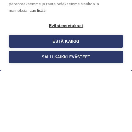
parantaaksemme ja räätälöidäksemme sisältöä ja
mainoksia.
Lue lisää
Evästeasetukset
ESTÄ KAIKKI
SALLI KAIKKI EVÄSTEET
c/o Suomen AM-Markkinointi Oy
Olemme kotimaisten tapettimarkkinoiden
edelläkävijänä ja tuomme kansainväliset
sisustus- ja tapettitrendit suomalaisiin koteihin.
Etsimme jatkuvasti uusia ideoita, inspiraatiota ja
trendejä kansainvälisiltä markkinoilta.
Rekisteriseloste
Toimitusehdot
Brandtool