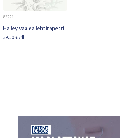
82221
Hailey vaalea lehtitapetti
39,50
€
/rll