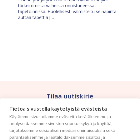
tärkeimmistä vaiheista onnistuneessa
tapetoinnissa. Huolellisesti valmisteltu seinäpinta
auttaa tapettia […]
Tilaa uutiskirje
Tietoa sivustolla käytetyistä evästeistä
Haluaisitko nähdä uusimmat tapettimallistot heti
Käytämme sivustollamme evästeitä kerätäksemme ja
ensimmäisenä? Naputtele tiedot alas niin
analysoidaksemme sivuston suorituskykyä ja käyttöä,
pidämme sinut ajantasalla.
tarjotaksemme sosiaalisen median ominaisuuksia sekä
parantaaksemme ja räätälöidäksemme sisältöä ja