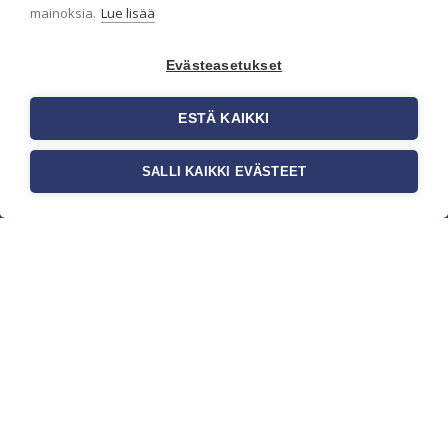
mainoksia.
Lue lisää
Evästeasetukset
ESTÄ KAIKKI
SALLI KAIKKI EVÄSTEET
c/o Suomen AM-Markkinointi Oy
Olemme kotimaisten tapettimarkkinoiden
edelläkävijänä ja tuomme kansainväliset
sisustus- ja tapettitrendit suomalaisiin koteihin.
Etsimme jatkuvasti uusia ideoita, inspiraatiota ja
trendejä kansainvälisiltä markkinoilta.
Rekisteriseloste
Toimitusehdot
Brandtool