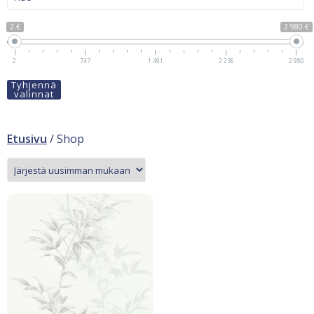
2 €
2 980 €
2
747
1 491
2 236
2 980
Tyhjennä
valinnat
Etusivu
/ Shop