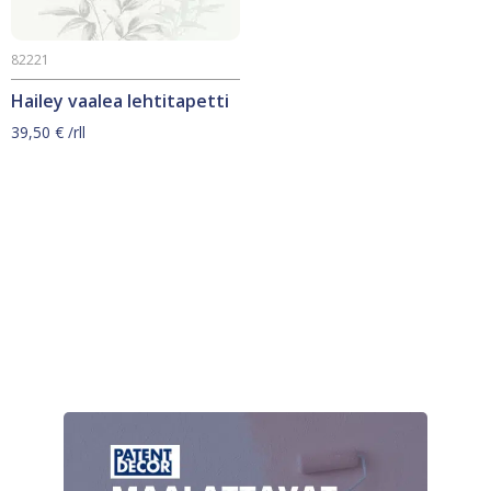
82221
Hailey vaalea lehtitapetti
39,50
€
/rll