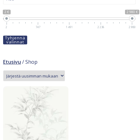
2 €
2 980 €
2
747
1 491
2 236
2 980
Tyhjennä
valinnat
Etusivu
/ Shop