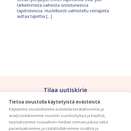
tärkeimmistä vaiheista onnistuneessa
tapetoinnissa. Huolellisesti valmisteltu seinäpinta
auttaa tapettia […]
Tilaa uutiskirje
Tietoa sivustolla käytetyistä evästeistä
Haluaisitko nähdä uusimmat tapettimallistot heti
Käytämme sivustollamme evästeitä kerätäksemme ja
ensimmäisenä? Naputtele tiedot alas niin
analysoidaksemme sivuston suorituskykyä ja käyttöä,
pidämme sinut ajantasalla.
tarjotaksemme sosiaalisen median ominaisuuksia sekä
parantaaksemme ja räätälöidäksemme sisältöä ja