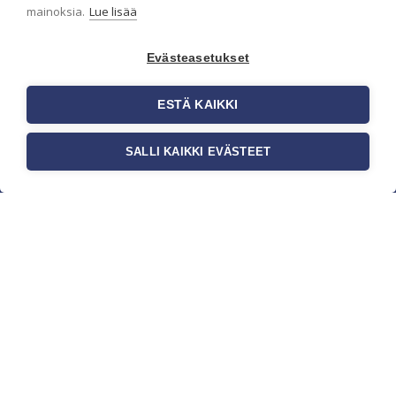
mainoksia.
Lue lisää
Evästeasetukset
ESTÄ KAIKKI
SALLI KAIKKI EVÄSTEET
c/o Suomen AM-Markkinointi Oy
Olemme kotimaisten tapettimarkkinoiden
edelläkävijänä ja tuomme kansainväliset
sisustus- ja tapettitrendit suomalaisiin koteihin.
Etsimme jatkuvasti uusia ideoita, inspiraatiota ja
trendejä kansainvälisiltä markkinoilta.
Rekisteriseloste
Toimitusehdot
Brandtool