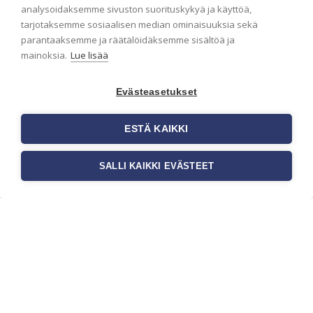
analysoidaksemme sivuston suorituskykyä ja käyttöä,
Haluaisitko nähdä uusimmat tapettimallistot heti
tarjotaksemme sosiaalisen median ominaisuuksia sekä
ensimmäisenä? Naputtele tiedot alas niin
parantaaksemme ja räätälöidäksemme sisältöä ja
pidämme sinut ajantasalla.
mainoksia.
Lue lisää
Evästeasetukset
ESTÄ KAIKKI
SALLI KAIKKI EVÄSTEET
c/o Suomen AM-Markkinointi Oy
Olemme kotimaisten tapettimarkkinoiden
edelläkävijänä ja tuomme kansainväliset
sisustus- ja tapettitrendit suomalaisiin koteihin.