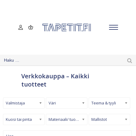
Verkkokauppa – Kaikki
tuotteet
Valmistaja
Väri
Teema & tyyli
Kuosi tai pinta
Materiaali/ tuotetyyppi
Mallistot