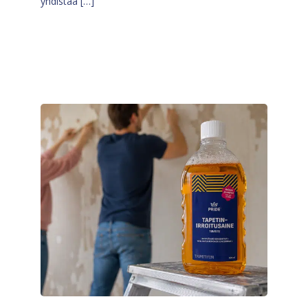
yhdistää […]