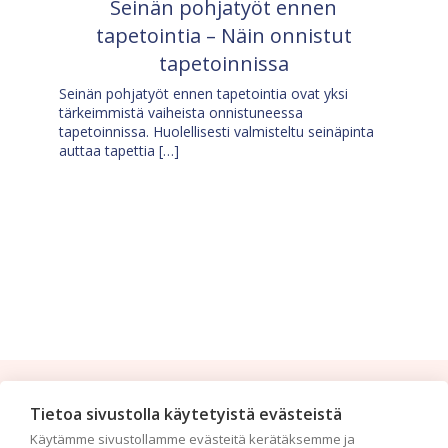
Seinän pohjatyöt ennen
tapetointia – Näin onnistut
tapetoinnissa
Seinän pohjatyöt ennen tapetointia ovat yksi
tärkeimmistä vaiheista onnistuneessa
tapetoinnissa. Huolellisesti valmisteltu seinäpinta
auttaa tapettia […]
Tilaa uutiskirje
Tietoa sivustolla käytetyistä evästeistä
Käytämme sivustollamme evästeitä kerätäksemme ja