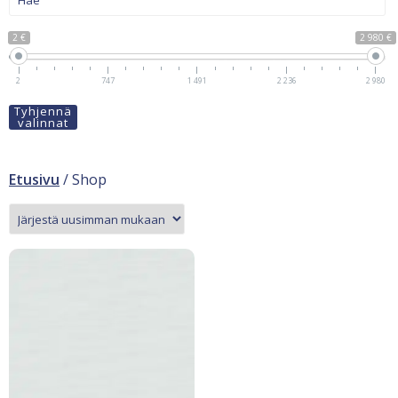
2 €
2 980 €
2
747
1 491
2 236
2 980
Tyhjennä
valinnat
Etusivu
/ Shop