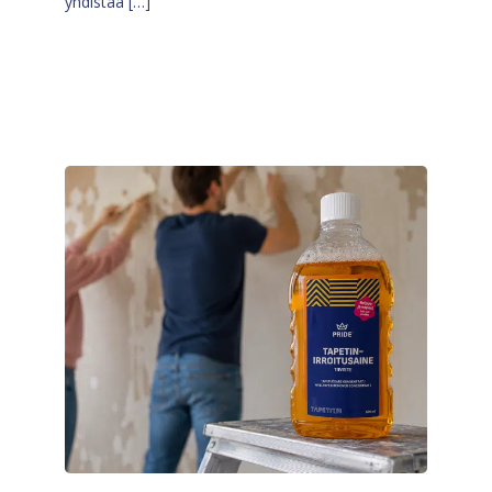
yhdistää […]