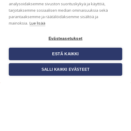
analysoidaksemme sivuston suorituskykyä ja käyttöä,
Haluaisitko nähdä uusimmat tapettimallistot heti
tarjotaksemme sosiaalisen median ominaisuuksia sekä
ensimmäisenä? Naputtele tiedot alas niin
parantaaksemme ja räätälöidäksemme sisältöä ja
pidämme sinut ajantasalla.
mainoksia.
Lue lisää
Evästeasetukset
ESTÄ KAIKKI
SALLI KAIKKI EVÄSTEET
c/o Suomen AM-Markkinointi Oy
Olemme kotimaisten tapettimarkkinoiden
edelläkävijänä ja tuomme kansainväliset
sisustus- ja tapettitrendit suomalaisiin koteihin.