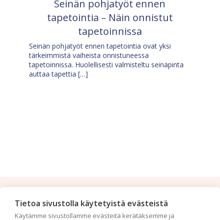
Seinän pohjatyöt ennen
tapetointia – Näin onnistut
tapetoinnissa
Seinän pohjatyöt ennen tapetointia ovat yksi
tärkeimmistä vaiheista onnistuneessa
tapetoinnissa. Huolellisesti valmisteltu seinäpinta
auttaa tapettia […]
Tilaa uutiskirje
Tietoa sivustolla käytetyistä evästeistä
Käytämme sivustollamme evästeitä kerätäksemme ja