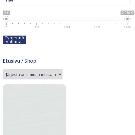
2 €
2 980 €
2
747
1 491
2 236
2 980
Tyhjennä
valinnat
Etusivu
/ Shop