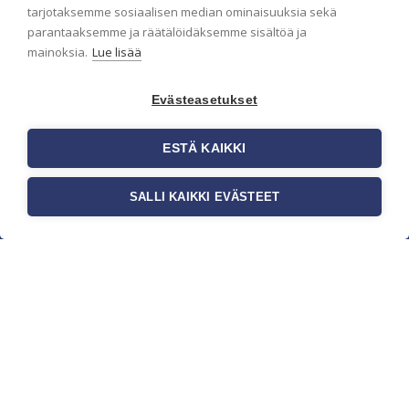
pidämme sinut ajantasalla.
tarjotaksemme sosiaalisen median ominaisuuksia sekä
parantaaksemme ja räätälöidäksemme sisältöä ja
mainoksia.
Lue lisää
Evästeasetukset
ESTÄ KAIKKI
SALLI KAIKKI EVÄSTEET
c/o Suomen AM-Markkinointi Oy
Olemme kotimaisten tapettimarkkinoiden
edelläkävijänä ja tuomme kansainväliset
sisustus- ja tapettitrendit suomalaisiin koteihin.
Etsimme jatkuvasti uusia ideoita, inspiraatiota ja
trendejä kansainvälisiltä markkinoilta.