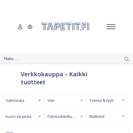
Verkkokauppa – Kaikki
tuotteet
Valmistaja
Väri
Teema & tyyli
Kuosi tai pinta
Paloluokiteltu tapetti
Mallistot