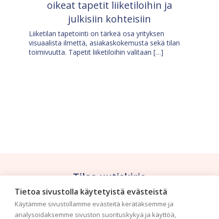
oikeat tapetit liiketiloihin ja
julkisiin kohteisiin
Liiketilan tapetointi on tärkeä osa yrityksen
visuaalista ilmettä, asiakaskokemusta sekä tilan
toimivuutta. Tapetit liiketiloihin valitaan […]
Tilaa uutiskirje
Tietoa sivustolla käytetyistä evästeistä
Haluaisitko nähdä uusimmat tapettimallistot heti
Käytämme sivustollamme evästeitä kerätäksemme ja
ensimmäisenä? Naputtele tiedot alas niin
analysoidaksemme sivuston suorituskykyä ja käyttöä,