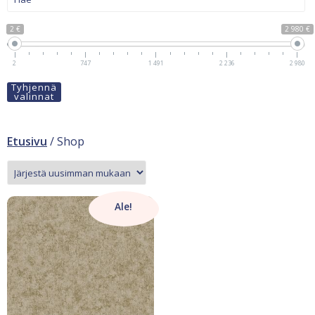
2 €
2 980 €
2
747
1 491
2 236
2 980
Tyhjennä
valinnat
Etusivu
/ Shop
Ale!