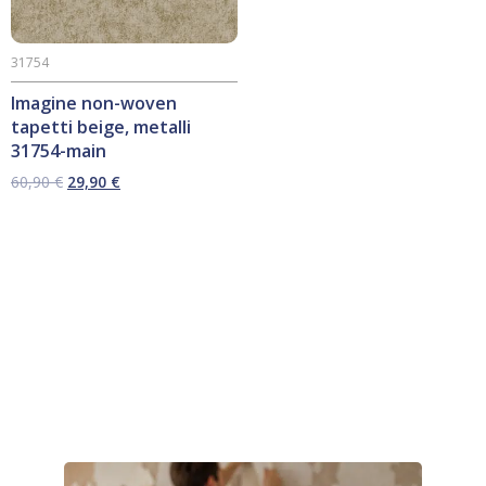
31754
Imagine non-woven
tapetti beige, metalli
31754-main
Alkuperäinen
Nykyinen
60,90
€
29,90
€
hinta
hinta
oli:
on:
60,90 €.
29,90 €.