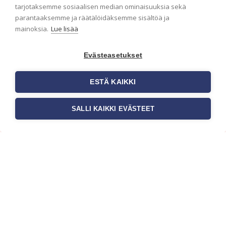
ensimmäisenä? Naputtele tiedot alas niin
tarjotaksemme sosiaalisen median ominaisuuksia sekä
pidämme sinut ajantasalla.
parantaaksemme ja räätälöidäksemme sisältöä ja
mainoksia.
Lue lisää
Evästeasetukset
ESTÄ KAIKKI
SALLI KAIKKI EVÄSTEET
c/o Suomen AM-Markkinointi Oy
Olemme kotimaisten tapettimarkkinoiden
edelläkävijänä ja tuomme kansainväliset
sisustus- ja tapettitrendit suomalaisiin koteihin.
Etsimme jatkuvasti uusia ideoita, inspiraatiota ja