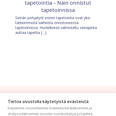
tapetointia – Näin onnistut
tapetoinnissa
Seinän pohjatyöt ennen tapetointia ovat yksi
tärkeimmistä vaiheista onnistuneessa
tapetoinnissa. Huolellisesti valmisteltu seinäpinta
auttaa tapettia […]
Tilaa uutiskirje
Tietoa sivustolla käytetyistä evästeistä
Käytämme sivustollamme evästeitä kerätäksemme ja
Haluaisitko nähdä uusimmat tapettimallistot heti
analysoidaksemme sivuston suorituskykyä ja käyttöä,