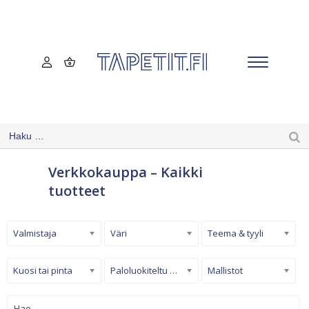
Verkkokauppa – Kaikki
tuotteet
Valmistaja
Väri
Teema & tyyli
Kuosi tai pinta
Paloluokiteltu tapetti
Mallistot