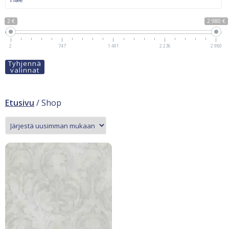
2 €
2 980 €
2
747
1 491
2 236
2 980
Tyhjennä
valinnat
Etusivu
/ Shop