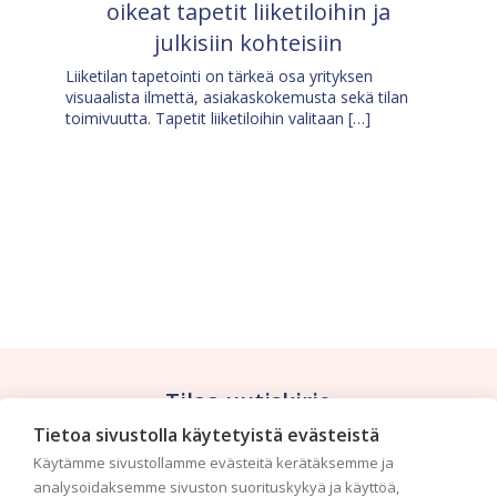
oikeat tapetit liiketiloihin ja
julkisiin kohteisiin
Liiketilan tapetointi on tärkeä osa yrityksen
visuaalista ilmettä, asiakaskokemusta sekä tilan
toimivuutta. Tapetit liiketiloihin valitaan […]
Tilaa uutiskirje
Tietoa sivustolla käytetyistä evästeistä
Haluaisitko nähdä uusimmat tapettimallistot heti
Käytämme sivustollamme evästeitä kerätäksemme ja
ensimmäisenä? Naputtele tiedot alas niin
analysoidaksemme sivuston suorituskykyä ja käyttöä,