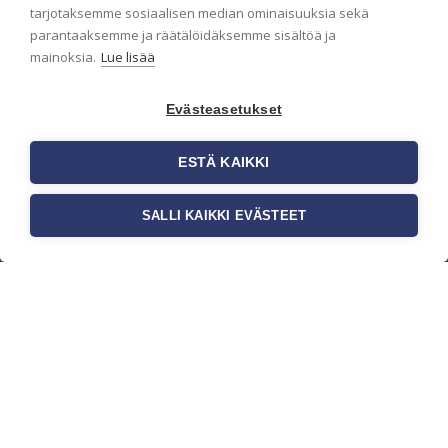
pidämme sinut ajantasalla.
tarjotaksemme sosiaalisen median ominaisuuksia sekä
parantaaksemme ja räätälöidäksemme sisältöä ja
mainoksia.
Lue lisää
Evästeasetukset
ESTÄ KAIKKI
SALLI KAIKKI EVÄSTEET
c/o Suomen AM-Markkinointi Oy
Olemme kotimaisten tapettimarkkinoiden
edelläkävijänä ja tuomme kansainväliset
sisustus- ja tapettitrendit suomalaisiin koteihin.
Etsimme jatkuvasti uusia ideoita, inspiraatiota ja
trendejä kansainvälisiltä markkinoilta.