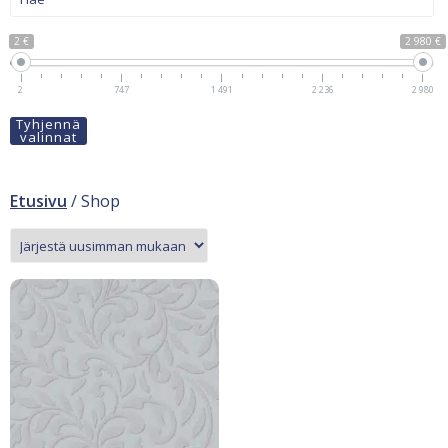
2 €
2 980 €
2
747
1 491
2 236
2 980
Tyhjennä
valinnat
Etusivu
/ Shop