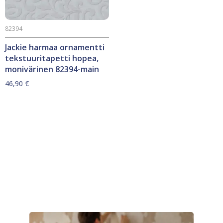
82394
Jackie harmaa ornamentti
tekstuuritapetti hopea,
monivärinen 82394-main
46,90
€