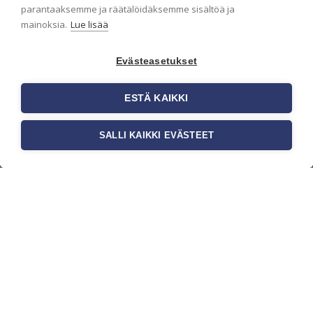
parantaaksemme ja räätälöidäksemme sisältöä ja
mainoksia.
Lue lisää
Evästeasetukset
ESTÄ KAIKKI
SALLI KAIKKI EVÄSTEET
c/o Suomen AM-Markkinointi Oy
Olemme kotimaisten tapettimarkkinoiden
edelläkävijänä ja tuomme kansainväliset
sisustus- ja tapettitrendit suomalaisiin koteihin.
Etsimme jatkuvasti uusia ideoita, inspiraatiota ja
trendejä kansainvälisiltä markkinoilta.
Rekisteriseloste
Toimitusehdot
Brandtool