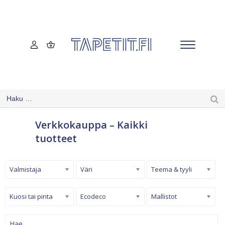
Verkkokauppa – Kaikki
tuotteet
Valmistaja
Väri
Teema & tyyli
Kuosi tai pinta
Ecodeco
Mallistot