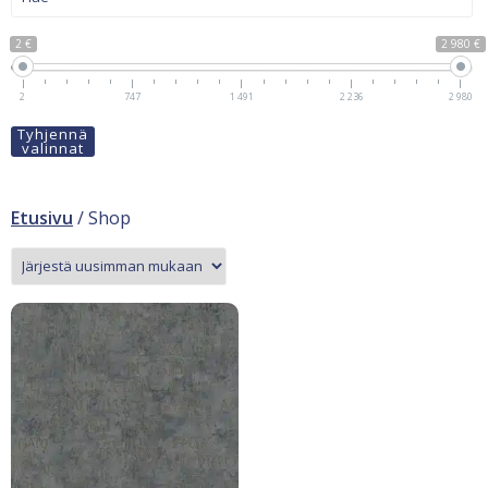
2 €
2 980 €
2
747
1 491
2 236
2 980
Tyhjennä
valinnat
Etusivu
/ Shop