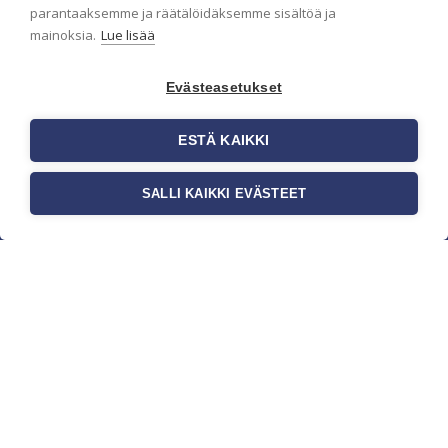
parantaaksemme ja räätälöidäksemme sisältöä ja
mainoksia.
Lue lisää
Evästeasetukset
ESTÄ KAIKKI
SALLI KAIKKI EVÄSTEET
c/o Suomen AM-Markkinointi Oy
Olemme kotimaisten tapettimarkkinoiden
edelläkävijänä ja tuomme kansainväliset
sisustus- ja tapettitrendit suomalaisiin koteihin.
Etsimme jatkuvasti uusia ideoita, inspiraatiota ja
trendejä kansainvälisiltä markkinoilta.
Rekisteriseloste
Toimitusehdot
Brandtool