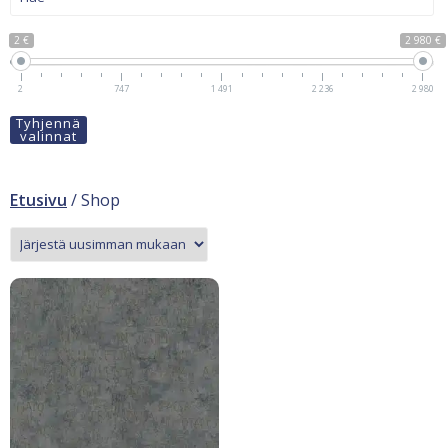
2 €
2 980 €
2
747
1 491
2 236
2 980
Tyhjennä
valinnat
Etusivu
/ Shop