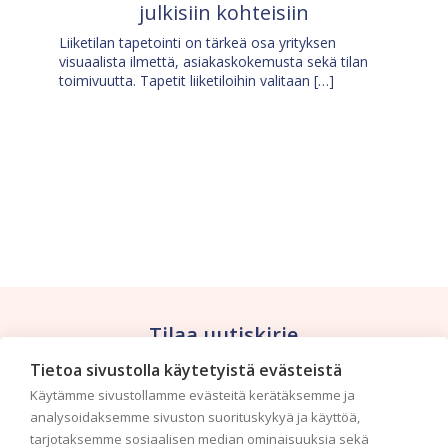
julkisiin kohteisiin
Liiketilan tapetointi on tärkeä osa yrityksen
visuaalista ilmettä, asiakaskokemusta sekä tilan
toimivuutta. Tapetit liiketiloihin valitaan […]
Tilaa uutiskirje
Tietoa sivustolla käytetyistä evästeistä
Haluaisitko nähdä uusimmat tapettimallistot heti
Käytämme sivustollamme evästeitä kerätäksemme ja
ensimmäisenä? Naputtele tiedot alas niin
analysoidaksemme sivuston suorituskykyä ja käyttöä,
pidämme sinut ajantasalla.
tarjotaksemme sosiaalisen median ominaisuuksia sekä