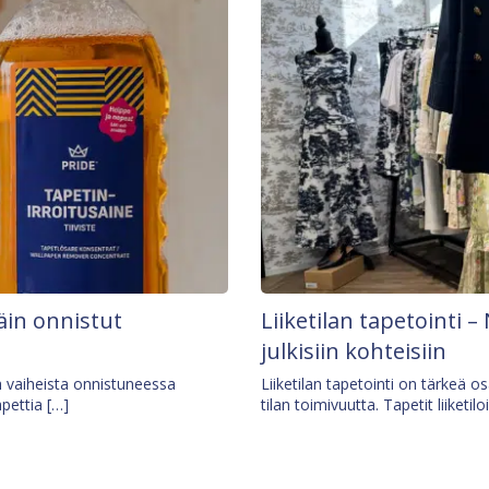
äin onnistut
Liiketilan tapetointi – 
julkisiin kohteisiin
ä vaiheista onnistuneessa
Liiketilan tapetointi on tärkeä 
apettia […]
tilan toimivuutta. Tapetit liiketilo