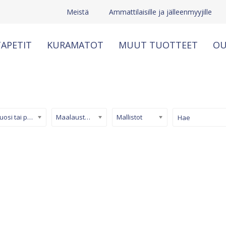
Meistä
Ammattilaisille ja jälleenmyyjille
APETIT
KURAMATOT
MUUT TUOTTEET
OU
Kuosi tai pinta
Maalaustapetti
Mallistot