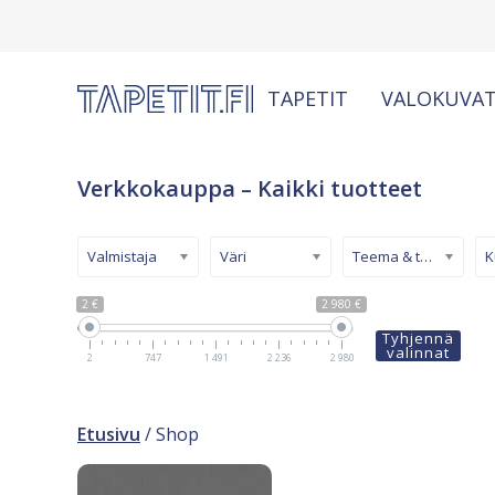
TAPETIT
VALOKUVAT
Verkkokauppa – Kaikki tuotteet
Valmistaja
Väri
Teema & tyyli
2 €
2 980 €
Tyhjennä
valinnat
2
747
1 491
2 236
2 980
Etusivu
/ Shop