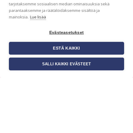
ensimmäisenä? Naputtele tiedot alas niin
tarjotaksemme sosiaalisen median ominaisuuksia sekä
pidämme sinut ajantasalla.
parantaaksemme ja räätälöidäksemme sisältöä ja
mainoksia.
Lue lisää
Evästeasetukset
ESTÄ KAIKKI
SALLI KAIKKI EVÄSTEET
c/o Suomen AM-Markkinointi Oy
Olemme kotimaisten tapettimarkkinoiden
edelläkävijänä ja tuomme kansainväliset
sisustus- ja tapettitrendit suomalaisiin koteihin.
Etsimme jatkuvasti uusia ideoita, inspiraatiota ja