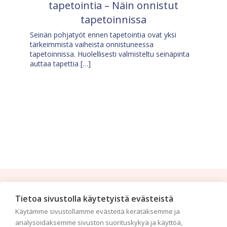
tapetointia – Näin onnistut
tapetoinnissa
Seinän pohjatyöt ennen tapetointia ovat yksi
tärkeimmistä vaiheista onnistuneessa
tapetoinnissa. Huolellisesti valmisteltu seinäpinta
auttaa tapettia […]
Tilaa uutiskirje
Tietoa sivustolla käytetyistä evästeistä
Käytämme sivustollamme evästeitä kerätäksemme ja
Haluaisitko nähdä uusimmat tapettimallistot heti
analysoidaksemme sivuston suorituskykyä ja käyttöä,