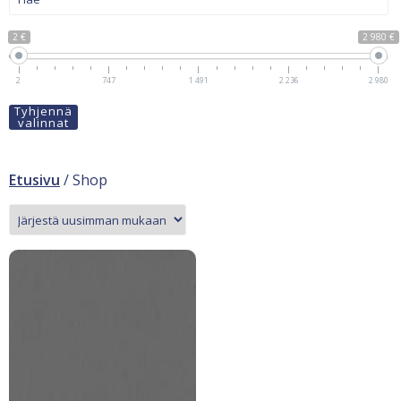
2 €
2 980 €
2
747
1 491
2 236
2 980
Tyhjennä
valinnat
Etusivu
/ Shop