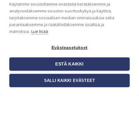
Käytämme sivustollamme evästeitä kerätäksemme ja
analysoidaksemme sivuston suorituskykyä ja käyttöä,
Haluaisitko nähdä uusimmat tapettimallistot heti
tarjotaksemme sosiaalisen median ominaisuuksia sekä
ensimmäisenä? Naputtele tiedot alas niin
parantaaksemme ja räätälöidäksemme sisältöä ja
pidämme sinut ajantasalla.
mainoksia.
Lue lisää
Evästeasetukset
ESTÄ KAIKKI
SALLI KAIKKI EVÄSTEET
c/o Suomen AM-Markkinointi Oy
Olemme kotimaisten tapettimarkkinoiden