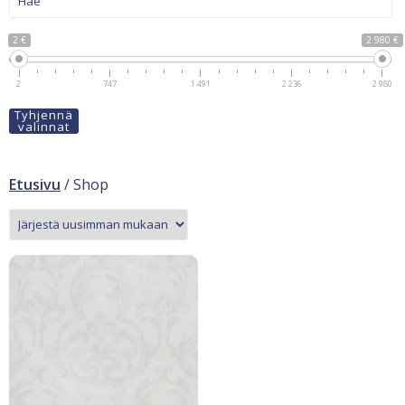
2 €
2 980 €
2
747
1 491
2 236
2 980
Tyhjennä
valinnat
Etusivu
/ Shop