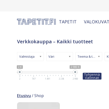
TAPETIT
VALOKUVAT
Verkkokauppa – Kaikki tuotteet
Valmistaja
Väri
Teema & tyyli
2 €
2 980 €
Tyhjennä
valinnat
2
747
1 491
2 236
2 980
Etusivu
/ Shop