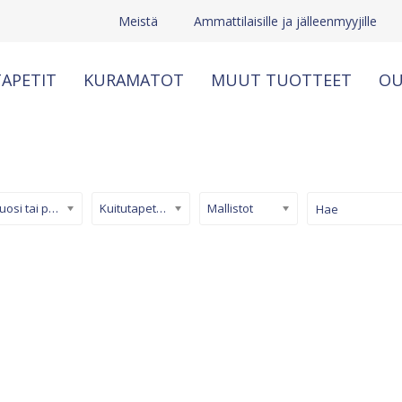
Meistä
Ammattilaisille ja jälleenmyyjille
APETIT
KURAMATOT
MUUT TUOTTEET
OU
Kuosi tai pinta
Kuitutapetti (non-woven)
Mallistot