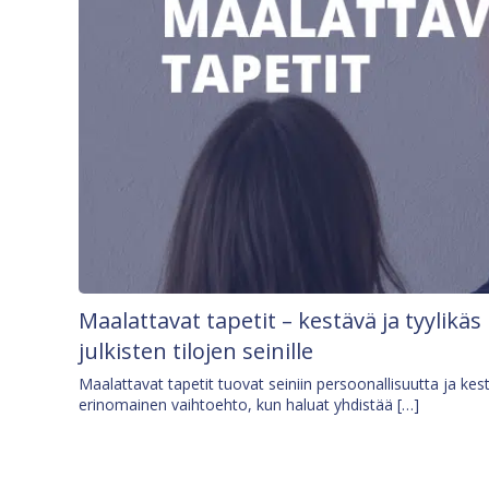
Maalattavat tapetit – kestävä ja tyylikäs
julkisten tilojen seinille
Maalattavat tapetit tuovat seiniin persoonallisuutta ja kes
erinomainen vaihtoehto, kun haluat yhdistää […]