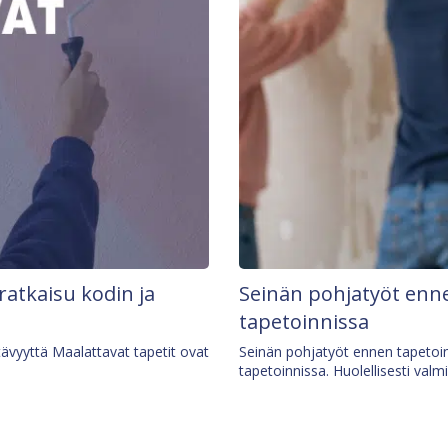
 ratkaisu kodin ja
Seinän pohjatyöt enne
tapetoinnissa
tävyyttä Maalattavat tapetit ovat
Seinän pohjatyöt ennen tapetoin
tapetoinnissa. Huolellisesti valm