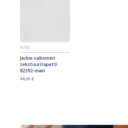
82392
Jackie valkoinen
tekstuuritapetti
82392-main
44,00
€