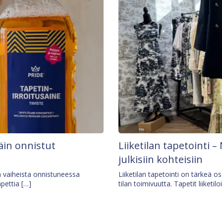
äin onnistut
Liiketilan tapetointi – 
julkisiin kohteisiin
ä vaiheista onnistuneessa
Liiketilan tapetointi on tärkeä 
apettia […]
tilan toimivuutta. Tapetit liiketilo