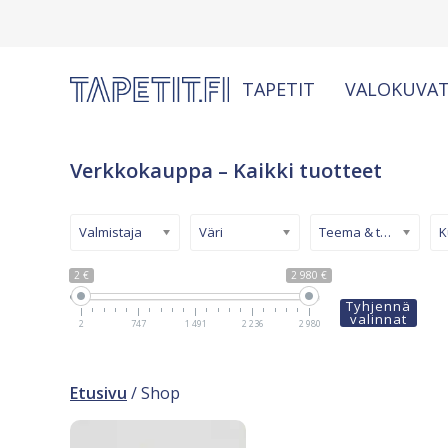
TAPETIT
VALOKUVAT
Verkkokauppa – Kaikki tuotteet
Valmistaja
Väri
Teema & tyyli
2 €
2 980 €
Tyhjennä
valinnat
2
747
1 491
2 236
2 980
Etusivu
/ Shop