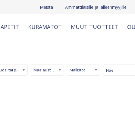
Meistä
Ammattilaisille ja jälleenmyyjille
APETIT
KURAMATOT
MUUT TUOTTEET
OU
Kuosi tai pinta
Maalaustapetti
Mallistot