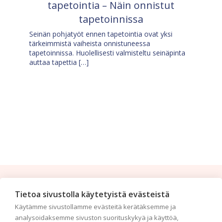
tapetointia – Näin onnistut
tapetoinnissa
Seinän pohjatyöt ennen tapetointia ovat yksi
tärkeimmistä vaiheista onnistuneessa
tapetoinnissa. Huolellisesti valmisteltu seinäpinta
auttaa tapettia […]
Tilaa uutiskirje
Tietoa sivustolla käytetyistä evästeistä
Käytämme sivustollamme evästeitä kerätäksemme ja
Haluaisitko nähdä uusimmat tapettimallistot heti
analysoidaksemme sivuston suorituskykyä ja käyttöä,