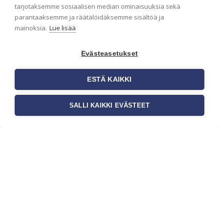
ensimmäisenä? Naputtele tiedot alas niin
tarjotaksemme sosiaalisen median ominaisuuksia sekä
pidämme sinut ajantasalla.
parantaaksemme ja räätälöidäksemme sisältöä ja
mainoksia.
Lue lisää
Evästeasetukset
ESTÄ KAIKKI
SALLI KAIKKI EVÄSTEET
c/o Suomen AM-Markkinointi Oy
Olemme kotimaisten tapettimarkkinoiden
edelläkävijänä ja tuomme kansainväliset
sisustus- ja tapettitrendit suomalaisiin koteihin.
Etsimme jatkuvasti uusia ideoita, inspiraatiota ja