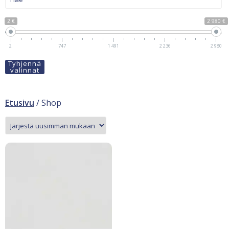
2 €
2 980 €
2
747
1 491
2 236
2 980
Tyhjennä
valinnat
Etusivu
/ Shop