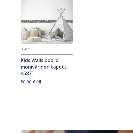
45871
Kids Walls boordi
monivärinen tapetti
45871
50,80
€
/rll