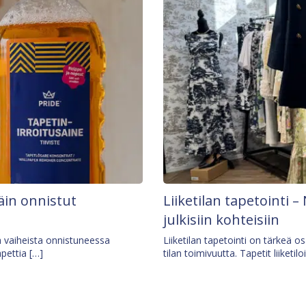
äin onnistut
Liiketilan tapetointi – 
julkisiin kohteisiin
ä vaiheista onnistuneessa
Liiketilan tapetointi on tärkeä 
apettia […]
tilan toimivuutta. Tapetit liiketilo