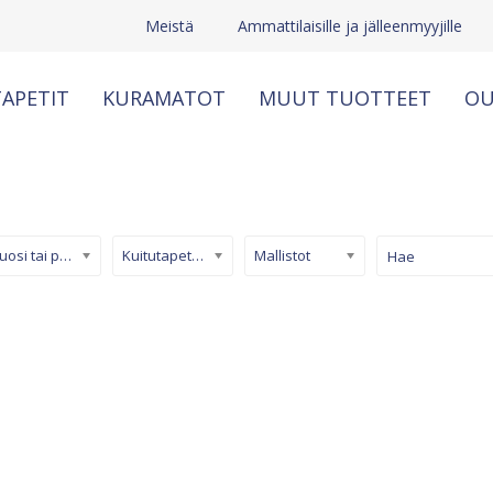
Meistä
Ammattilaisille ja jälleenmyyjille
APETIT
KURAMATOT
MUUT TUOTTEET
OU
Kuosi tai pinta
Kuitutapetti (non-woven)
Mallistot