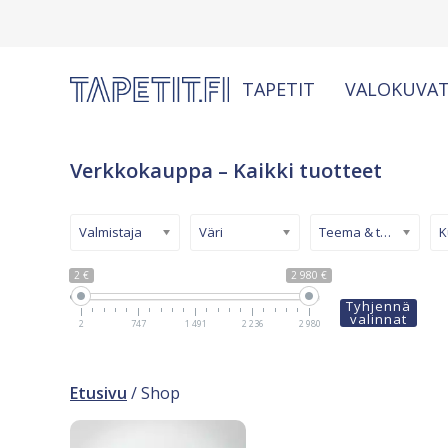
TAPETIT
VALOKUVAT
Verkkokauppa – Kaikki tuotteet
Valmistaja
Väri
Teema & tyyli
2 €
2 980 €
Tyhjennä
valinnat
2
747
1 491
2 236
2 980
Etusivu
/ Shop