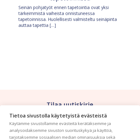
Seinän pohjatyöt ennen tapetointia ovat yksi
tärkeimmistä vaiheista onnistuneessa
tapetoinnissa. Huolellisesti valmisteltu seinäpinta
auttaa tapettia […]
Tilaa uutiskirje
Tietoa sivustolla käytetyistä evästeistä
Haluaisitko nähdä uusimmat tapettimallistot heti
Käytämme sivustollamme evästeitä kerätäksemme ja
ensimmäisenä? Naputtele tiedot alas niin
analysoidaksemme sivuston suorituskykyä ja käyttöä,
pidämme sinut ajantasalla.
tarjotaksemme sosiaalisen median ominaisuuksia sekä