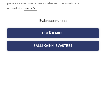
parantaaksemme ja räätälöidäksemme sisältöä ja
mainoksia.
Lue lisää
Evästeasetukset
ESTÄ KAIKKI
SALLI KAIKKI EVÄSTEET
c/o Suomen AM-Markkinointi Oy
Olemme kotimaisten tapettimarkkinoiden
edelläkävijänä ja tuomme kansainväliset
sisustus- ja tapettitrendit suomalaisiin koteihin.
Etsimme jatkuvasti uusia ideoita, inspiraatiota ja
trendejä kansainvälisiltä markkinoilta.
Rekisteriseloste
Toimitusehdot
Brandtool