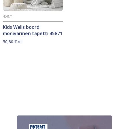
45871
Kids Walls boordi
monivärinen tapetti 45871
50,80
€
/rll