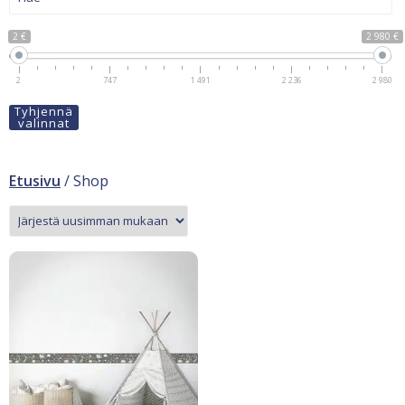
2 €
2 980 €
2
747
1 491
2 236
2 980
Tyhjennä
valinnat
Etusivu
/ Shop