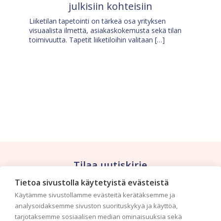
julkisiin kohteisiin
Liiketilan tapetointi on tärkeä osa yrityksen
visuaalista ilmettä, asiakaskokemusta sekä tilan
toimivuutta. Tapetit liiketiloihin valitaan […]
Tilaa uutiskirje
Tietoa sivustolla käytetyistä evästeistä
Haluaisitko nähdä uusimmat tapettimallistot heti
Käytämme sivustollamme evästeitä kerätäksemme ja
ensimmäisenä? Naputtele tiedot alas niin
analysoidaksemme sivuston suorituskykyä ja käyttöä,
pidämme sinut ajantasalla.
tarjotaksemme sosiaalisen median ominaisuuksia sekä