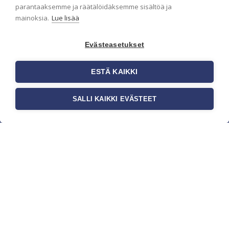
parantaaksemme ja räätälöidäksemme sisältöä ja
mainoksia.
Lue lisää
Evästeasetukset
ESTÄ KAIKKI
SALLI KAIKKI EVÄSTEET
c/o Suomen AM-Markkinointi Oy
Olemme kotimaisten tapettimarkkinoiden
edelläkävijänä ja tuomme kansainväliset
sisustus- ja tapettitrendit suomalaisiin koteihin.
Etsimme jatkuvasti uusia ideoita, inspiraatiota ja
trendejä kansainvälisiltä markkinoilta.
Rekisteriseloste
Toimitusehdot
Brandtool