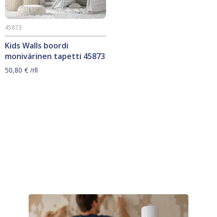
45873
Kids Walls boordi
monivärinen tapetti 45873
50,80
€
/rll