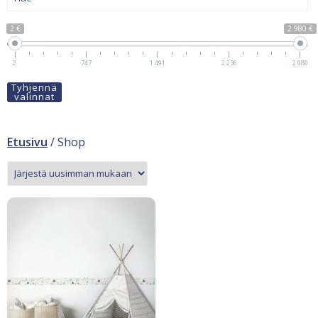
2 €
2 980 €
2
747
1 491
2 236
2 980
Tyhjennä
valinnat
Etusivu
/ Shop